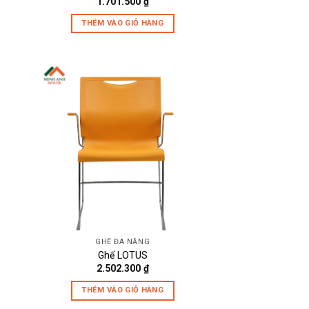
1.701.500
₫
THÊM VÀO GIỎ HÀNG
GHẾ ĐA NĂNG
Ghế LOTUS
2.502.300
₫
THÊM VÀO GIỎ HÀNG