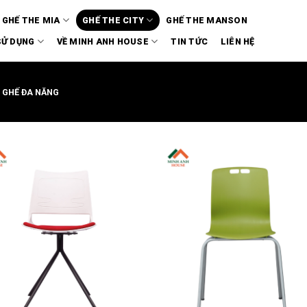
GHẾ THE MIA
GHẾ THE CITY
GHẾ THE MANSON
SỬ DỤNG
VỀ MINH ANH HOUSE
TIN TỨC
LIÊN HỆ
GHẾ ĐA NĂNG