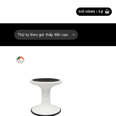
Tìm
GIỎ HÀNG /
0
₫
kiếm: