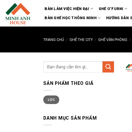
Chuyển
BÀN LÀM VIỆC HIỆN ĐẠI
GHẾ O’FURNI
đến
nội
BÀN GHẾ HỌC THÔNG MINH
HƯỚNG DẪN 
dung
TRANG CHỦ
/
GHẾ THE CITY
/
GHẾ VĂN PHÒNG
/
SẢN PHẨM THEO GIÁ
Giá
Giá
LỌC
thấp
cao
nhất
nhất
DANH MỤC SẢN PHẨM