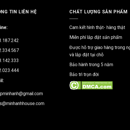
NG TIN LIÊN HỆ
CHẤT LƯỢNG SẢN PHẨM
ine:
Cam kết hình thật- hàng thật
Miễn phí lắp đặt sản phẩm
1.187.242
Được hỗ trợ giao hàng trong n
2.334.567
và lắp đặt tại chỗ
3.142.333
Bảo hành trong 5 năm
2.023.444
Bảo trì trọn đời
l:
upminhanh@gmail.com
es@minhanhhouse.com