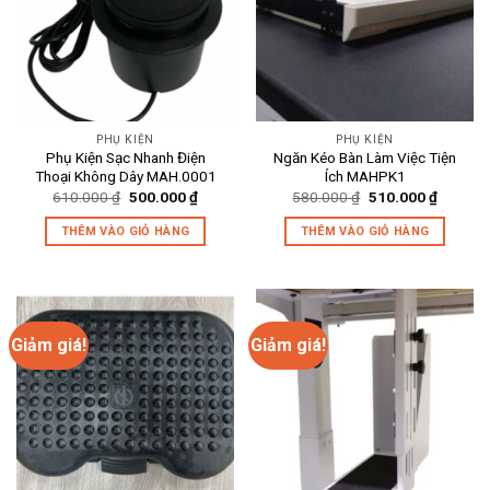
PHỤ KIỆN
PHỤ KIỆN
Phụ Kiện Sạc Nhanh Điện
Ngăn Kéo Bàn Làm Việc Tiện
Thoại Không Dây MAH.0001
Ích MAHPK1
Giá
Giá
Giá
Giá
610.000
₫
500.000
₫
580.000
₫
510.000
₫
gốc
hiện
gốc
hiện
là:
tại
là:
tại
THÊM VÀO GIỎ HÀNG
THÊM VÀO GIỎ HÀNG
610.000 ₫.
là:
580.000 ₫.
là:
500.000 ₫.
510.000
Giảm giá!
Giảm giá!