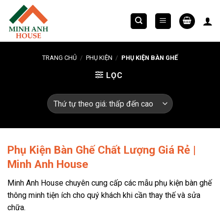
Chuyển
đến
nội
dung
TRANG CHỦ
/
PHỤ KIỆN
/
PHỤ KIỆN BÀN GHẾ
LỌC
Phụ Kiện Bàn Ghế Chất Lượng Giá Rẻ |
Minh Anh House
Minh Anh House chuyên cung cấp các mẫu phụ kiện bàn ghế
thông minh tiện ích cho quý khách khi cần thay thế và sửa
chữa.