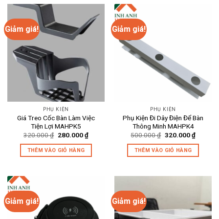
Giảm giá!
Giảm giá!
PHỤ KIỆN
PHỤ KIỆN
Giá Treo Cốc Bàn Làm Việc
Phụ Kiện Đi Dây Điện Để Bàn
Tiện Lợi MAHPK5
Thông Minh MAHPK4
Giá
Giá
Giá
Giá
320.000
₫
280.000
₫
500.000
₫
320.000
₫
gốc
hiện
gốc
hiện
là:
tại
là:
tại
THÊM VÀO GIỎ HÀNG
THÊM VÀO GIỎ HÀNG
320.000 ₫.
là:
500.000 ₫.
là:
280.000 ₫.
320.000
Giảm giá!
Giảm giá!