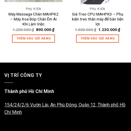
PHỤ KIỆN
PHỤ KIỆN
Máy Massage Chân MAHPK2
Giá Treo CPU MAHPK3 – Phụ
– Máy Xoa Bóp Chân Êm Ái
kiện treo thân máy để bàn tiện
Khi Làm Việc
lợi
Giá
Giá
Giá
Giá
1.200.000
₫
890.000
₫
1.500.000
₫
1.230.000
₫
gốc
hiện
gốc
hiện
là:
tại
là:
tại
THÊM VÀO GIỎ HÀNG
THÊM VÀO GIỎ HÀNG
1.200.000 ₫.
là:
1.500.000 ₫.
là:
890.000 ₫.
1.230
VỊ TRÍ CÔNG TY
Thành phố Hồ Chí Minh
154/24/2/6 Vườn Lài, An Phú Đông, Quận 12, Thành phố Hồ
Chí Minh