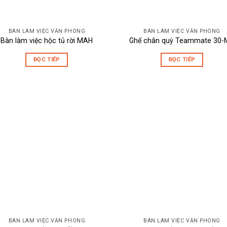
BÀN LÀM VIỆC VĂN PHÒNG
BÀN LÀM VIỆC VĂN PHÒNG
Bàn làm việc hộc tủ rời MAH
Ghế chân quỳ Teammate 30-
ĐỌC TIẾP
ĐỌC TIẾP
BÀN LÀM VIỆC VĂN PHÒNG
BÀN LÀM VIỆC VĂN PHÒNG