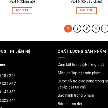
YEH 6 (Chân gỗ)
YEH 6 (Kệ gác chân)
ĐỌC TIẾP
ĐỌC TIẾP
1
2
3
4
NG TIN LIÊN HỆ
CHẤT LƯỢNG SẢN PHẨM
ine:
Cam kết hình thật- hàng thật
Miễn phí lắp đặt sản phẩm
1.187.242
Được hỗ trợ giao hàng trong n
2.334.567
và lắp đặt tại chỗ
3.142.333
Bảo hành trong 5 năm
2.023.444
Bảo trì trọn đời