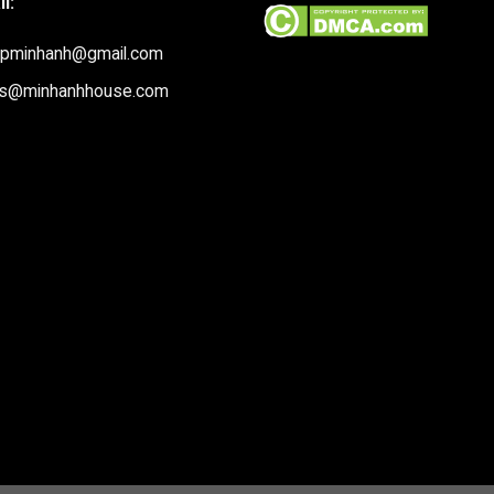
l:
upminhanh@gmail.com
es@minhanhhouse.com