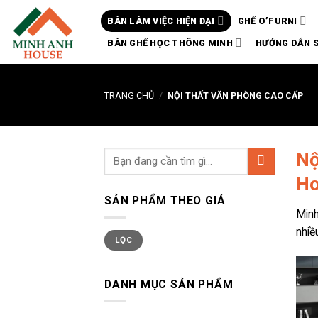
Chuyển
BÀN LÀM VIỆC HIỆN ĐẠI
GHẾ O’FURNI
đến
nội
BÀN GHẾ HỌC THÔNG MINH
HƯỚNG DẪN 
dung
TRANG CHỦ
/
NỘI THẤT VĂN PHÒNG CAO CẤP
Nộ
Ho
SẢN PHẨM THEO GIÁ
Minh
nhiề
Giá
Giá
LỌC
thấp
cao
nhất
nhất
DANH MỤC SẢN PHẨM