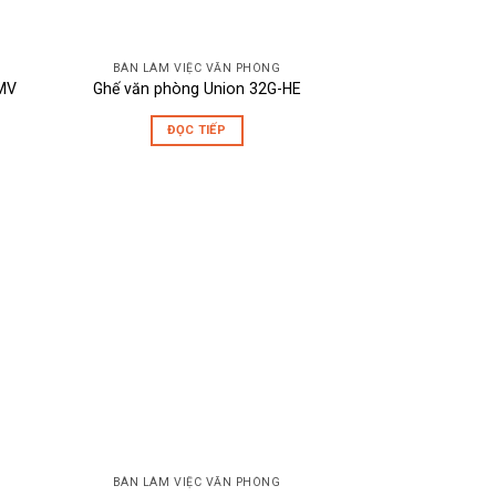
BÀN LÀM VIỆC VĂN PHÒNG
MV
Ghế văn phòng Union 32G-HE
ĐỌC TIẾP
BÀN LÀM VIỆC VĂN PHÒNG