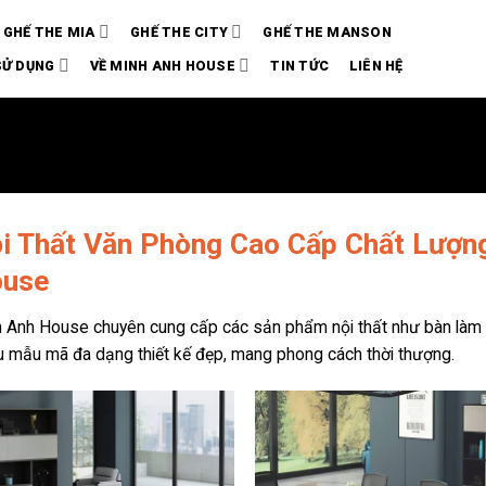
GHẾ THE MIA
GHẾ THE CITY
GHẾ THE MANSON
SỬ DỤNG
VỀ MINH ANH HOUSE
TIN TỨC
LIÊN HỆ
i Thất Văn Phòng Cao Cấp Chất Lượng
use
 Anh House chuyên cung cấp các sản phẩm nội thất như bàn làm v
u mẫu mã đa dạng thiết kế đẹp, mang phong cách thời thượng.