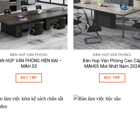
BÀN HỌP VĂN PHÒNG
BÀN HỌP VĂN PHÒNG
ÀN HỌP VĂN PHÒNG HIỆN ĐẠI –
Bàn Họp Văn Phòng Cao Cấ
MAH 03
MAH05 Mới Nhất Năm 2024
ĐỌC TIẾP
ĐỌC TIẾP