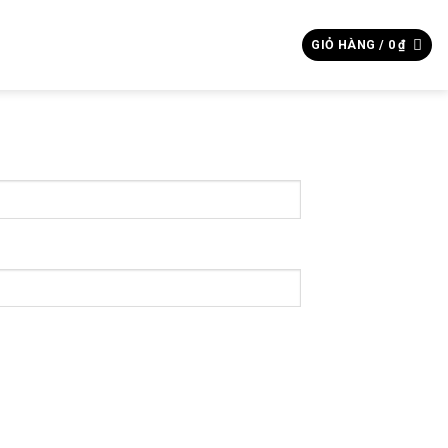
Tìm
GIỎ HÀNG /
0
₫
kiếm: