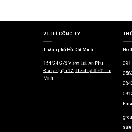
VỊ TRÍ CÔNG TY
THÔ
Thành phố Hồ Chí Minh
Hotl
154/24/2/6 Vườn Lài, An Phú
091
Đông, Quận 12, Thành phố Hồ Chí
058
Minh
084
081
Emai
gro
sal