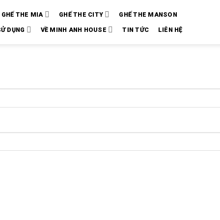
GHẾ THE MIA
GHẾ THE CITY
GHẾ THE MANSON
SỬ DỤNG
VỀ MINH ANH HOUSE
TIN TỨC
LIÊN HỆ