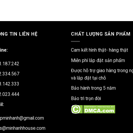
NG TIN LIÊN HỆ
CHẤT LƯỢNG SẢN PHẨM
ine:
Cam kết hình thật- hàng thật
Miễn phí lắp đặt sản phẩm
1.187.242
Được hỗ trợ giao hàng trong n
2.334.567
và lắp đặt tại chỗ
3.142.333
Bảo hành trong 5 năm
2.023.444
Bảo trì trọn đời
l:
upminhanh@gmail.com
es@minhanhhouse.com