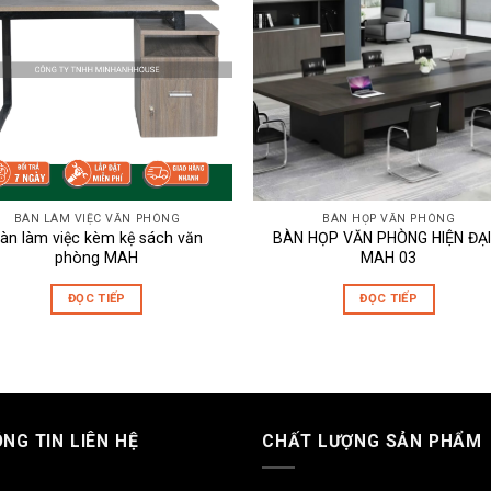
BÀN LÀM VIỆC VĂN PHÒNG
BÀN HỌP VĂN PHÒNG
àn làm việc kèm kệ sách văn
BÀN HỌP VĂN PHÒNG HIỆN ĐẠI
phòng MAH
MAH 03
ĐỌC TIẾP
ĐỌC TIẾP
Bàn họp văn phòng cao cấp MAHO5
NG TIN LIÊN HỆ
CHẤT LƯỢNG SẢN PHẨM