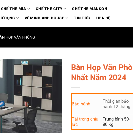
GHẾ THE MIA
GHẾ THE CITY
GHẾ THE MANSON
SỬ DỤNG
VỀ MINH ANH HOUSE
TIN TỨC
LIÊN HỆ
ÀN HỌP VĂN PHÒNG
Bàn Họp Văn Ph
Nhất Năm 2024
Thời gian bảo
Bảo hành
hành 12 tháng
Tải trọng chịu
Trung bình 50-
lực
80 Kg