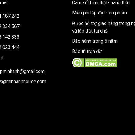
ine:
Cam kết hình thật- hàng thật
lượng 173 kg và tải trọng chịu lực trung bình từ 50-80 kg, bàn
Miễn phí lắp đặt sản phẩm
t bị và tài liệu. Khả năng chịu lực tốt giúp bàn không bị rung lắc,
1.187.242
Được hỗ trợ giao hàng trong n
2.334.567
và lắp đặt tại chỗ
3.142.333
Bảo hành trong 5 năm
2.023.444
ắt sơn
Bảo trì trọn đời
l:
upminhanh@gmail.com
es@minhanhhouse.com
c sử dụng trong môi trường nhiệt độ cao, chỉ sử dụng trong nhà.
 lên bàn, nếu có hãy lau khô ngay lập tức để tránh thấm vào gỗ v
rực tiếp lên bàn mà không có đĩa lót.
t đống lâu dài trên bàn để tránh làm cong hoặc biến dạng bề mặt