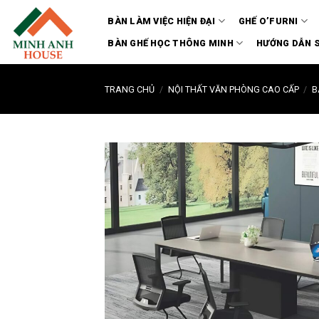
Chuyển
BÀN LÀM VIỆC HIỆN ĐẠI
GHẾ O’FURNI
đến
nội
BÀN GHẾ HỌC THÔNG MINH
HƯỚNG DẪN 
dung
TRANG CHỦ
/
NỘI THẤT VĂN PHÒNG CAO CẤP
/
B