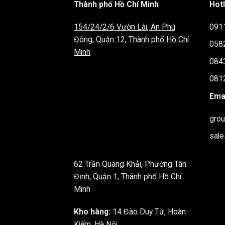
Thành phố Hồ Chí Minh
Hotl
Bàn họp văn phòng cao cấp MAH05 với khối 
chắn, phù hợp cho các cuộc họp với nhiều thiế
154/24/2/6 Vườn Lài, An Phú
091
nghiệp.
Đông, Quận 12, Thành phố Hồ Chí
058
Kích thước: D320 x R130 x C75cm
Minh
084
Tải trọng chịu lực: Trung bình 50-80 Kg
081
Chất liệu: Gỗ MFC phủ Melamine, chân s
Emai
Bảo hành: Thời gian bảo hành 12 tháng
Chứng từ bảo hành : Hóa đơn mua hàng
gro
sal
CÁCH SỬ DỤNG SẢN PHẨM
Không tiếp xúc với ánh sáng mặt trời hoặ
62 Trần Quang Khải, Phường Tân
Tránh để nước hoặc các chất lỏng khác đổ
Định, Quận 1, Thành phố Hồ Chí
Minh
Không đặt các chậu cây có lỗ thoát nước t
Không đặt các vật nặng hoặc sách vở chấ
Kho hàng:
14 Đào Duy Từ, Hoàn
Kiếm, Hà Nội