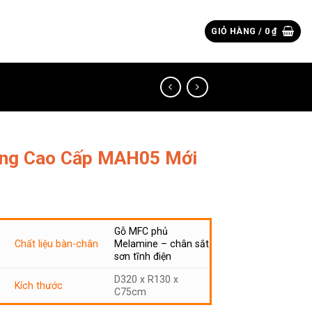
Tìm
GIỎ HÀNG /
0
₫
kiếm:
òng Cao Cấp MAH05 Mới
Gỗ MFC phủ
Chất liệu bàn-chân
Melamine – chân sắt
sơn tĩnh điện
D320 x R130 x
Kích thước
C75cm