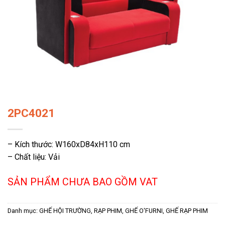
2PC4021
– Kích thước: W160xD84xH110 cm
– Chất liệu: Vải
SẢN PHẨM CHƯA BAO GỒM VAT
Danh mục:
GHẾ HỘI TRƯỜNG, RẠP PHIM
,
GHẾ O'FURNI
,
GHẾ RẠP PHIM