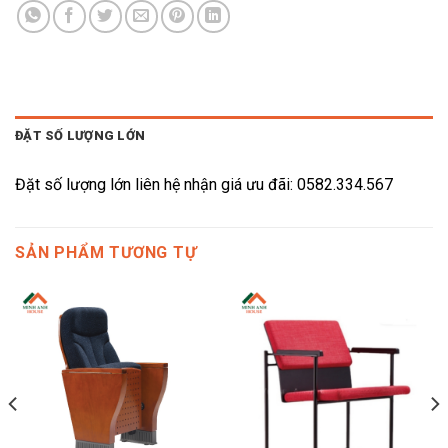
ĐẶT SỐ LƯỢNG LỚN
Đặt số lượng lớn liên hệ nhận giá ưu đãi: 0582.334.567
SẢN PHẨM TƯƠNG TỰ