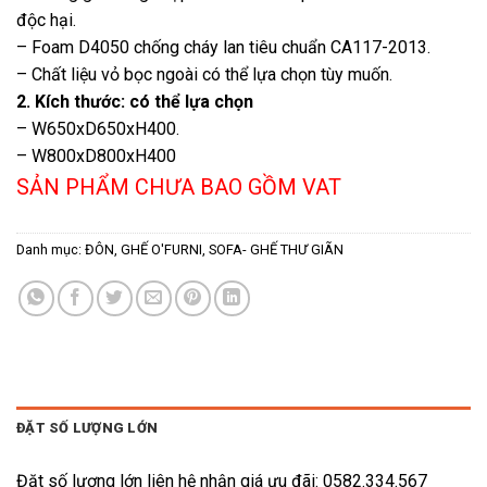
độc hại.
– Foam D4050 chống cháy lan tiêu chuẩn CA117-2013.
– Chất liệu vỏ bọc ngoài có thể lựa chọn tùy muốn.
2. Kích thước: có thể lựa chọn
– W650xD650xH400.
– W800xD800xH400
SẢN PHẨM CHƯA BAO GỒM VAT
Danh mục:
ĐÔN
,
GHẾ O'FURNI
,
SOFA- GHẾ THƯ GIÃN
ĐẶT SỐ LƯỢNG LỚN
Đặt số lượng lớn liên hệ nhận giá ưu đãi: 0582.334.567