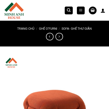
Chuyển
đến
nội
dung
TRANG CHỦ
/
GHẾ O'FURNI
/
SOFA- GHẾ THƯ GIÃN