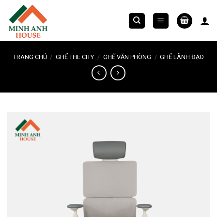
Chuyển
đến
nội
dung
TRANG CHỦ
/
GHẾ THE CITY
/
GHẾ VĂN PHÒNG
/
GHẾ LÃNH ĐẠO