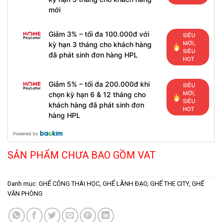
mới
Giảm 3% – tối đa 100.000đ với
SIÊU
MỚI,
kỳ hạn 3 tháng cho khách hàng
SIÊU
đã phát sinh đơn hàng HPL
HOT
Giảm 5% – tối đa 200.000đ khi
SIÊU
MỚI,
chọn kỳ hạn 6 & 12 tháng cho
SIÊU
khách hàng đã phát sinh đơn
HOT
hàng HPL
Powered by
SẢN PHẨM CHƯA BAO GỒM VAT
Danh mục:
GHẾ CÔNG THÁI HỌC
,
GHẾ LÃNH ĐẠO
,
GHẾ THE CITY
,
GHẾ
VĂN PHÒNG