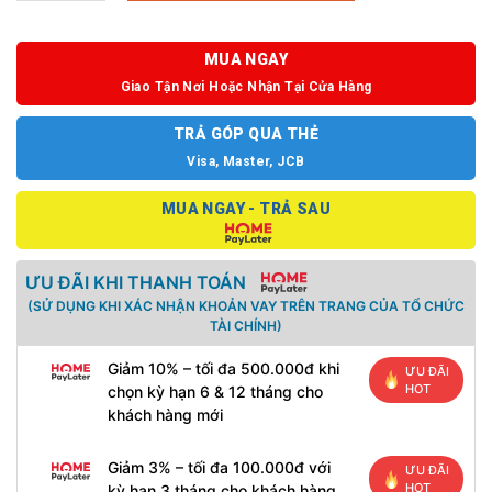
MUA NGAY
Giao Tận Nơi Hoặc Nhận Tại Cửa Hàng
TRẢ GÓP QUA THẺ
Visa, Master, JCB
MUA NGAY - TRẢ SAU
ƯU ĐÃI KHI THANH TOÁN
(SỬ DỤNG KHI XÁC NHẬN KHOẢN VAY TRÊN TRANG CỦA TỔ CHỨC
TÀI CHÍNH)
Giảm 10% – tối đa 500.000đ khi
ƯU ĐÃI
HOT
chọn kỳ hạn 6 & 12 tháng cho
khách hàng mới
Giảm 3% – tối đa 100.000đ với
ƯU ĐÃI
HOT
kỳ hạn 3 tháng cho khách hàng