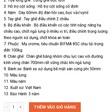
2. Tựa lưng ghế : Lưng ghế bọc lưới
3. Hỗ trợ cột sống : Hỗ trợ cột sống cố định
4. Nệm : Dày 60mm độ đàn hồi cao, bọc vải/vynil
5. Tay ghế : Tay ghế điều chỉnh 2 chiều
6. Bộ điều khiển : Bộ điều khiển có các tính năng: nâng hạ
chiều cao, chốt ngả lưng ở nhiều vị trí, điều chỉnh trọng lượng
theo người sử dụng, chốt khóa an toàn
7. Phuộc : Mạ crome, tiêu chuẩn BIFMA 85C chịu tải trọng
đến 100kg
8. Chân ghế : Chân ghế bằng nhôm chịu lực cao với đường
kính vòng chân 700mm rất vững chắc khi ngả lưng
9. Bánh xe: Bánh xe sử dụng bề mặt sàn cứng phi 50mm
10. Màu lưng:
11. Màu nệm:
12. Xuất xứ: Việt Nam
13. Bảo Hành: 3 năm
Ghế ASTON 01 số lượng
THÊM VÀO GIỎ HÀNG