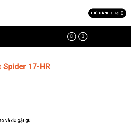
Tìm
GIỎ HÀNG /
0
₫
kiếm:
c Spider 17-HR
ao và độ gật gù