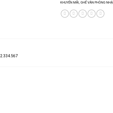
KHUYẾN MÃI
,
GHẾ VĂN PHÒNG NHẬ
582.334.567