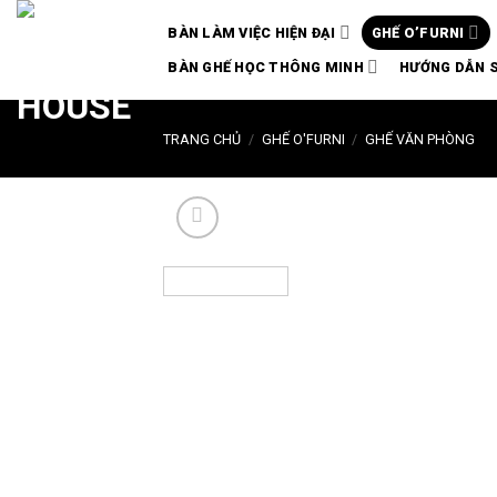
Chuyển
BÀN LÀM VIỆC HIỆN ĐẠI
GHẾ O’FURNI
đến
nội
BÀN GHẾ HỌC THÔNG MINH
HƯỚNG DẪN 
dung
TRANG CHỦ
/
GHẾ O'FURNI
/
GHẾ VĂN PHÒNG