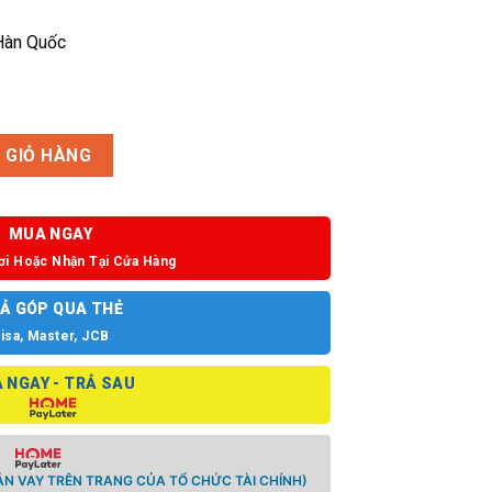
 Hàn Quốc
R số lượng
 GIỎ HÀNG
MUA NGAY
ơi Hoặc Nhận Tại Cửa Hàng
Ả GÓP QUA THẺ
isa, Master, JCB
 NGAY - TRẢ SAU
N VAY TRÊN TRANG CỦA TỔ CHỨC TÀI CHÍNH)