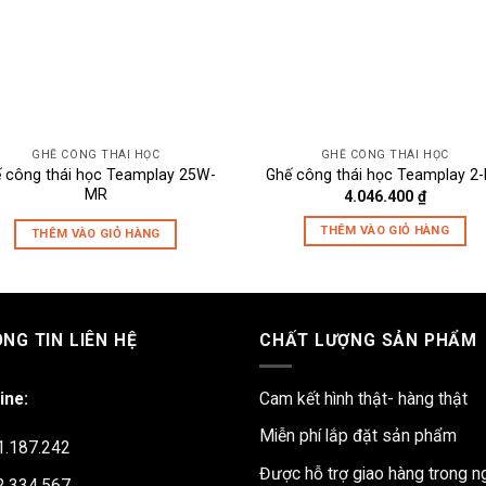
GHẾ CÔNG THÁI HỌC
GHẾ CÔNG THÁI HỌC
 công thái học Teamplay 25W-
Ghế công thái học Teamplay 2
MR
4.046.400
₫
THÊM VÀO GIỎ HÀNG
THÊM VÀO GIỎ HÀNG
NG TIN LIÊN HỆ
CHẤT LƯỢNG SẢN PHẨM
ine:
Cam kết hình thật- hàng thật
Miễn phí lắp đặt sản phẩm
1.187.242
Được hỗ trợ giao hàng trong n
2.334.567