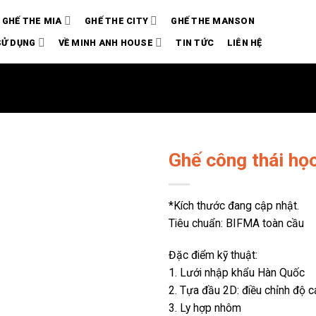
GHẾ THE MIA
GHẾ THE CITY
GHẾ THE MANSON
SỬ DỤNG
VỀ MINH ANH HOUSE
TIN TỨC
LIÊN HỆ
Ghế công thái họ
*Kích thước đang cập nhật.
Tiêu chuẩn: BIFMA toàn cầu
Đặc điểm kỹ thuật:
1. Lưới nhập khẩu Hàn Quốc
2. Tựa đầu 2D: điều chỉnh độ c
3. Ly hợp nhôm