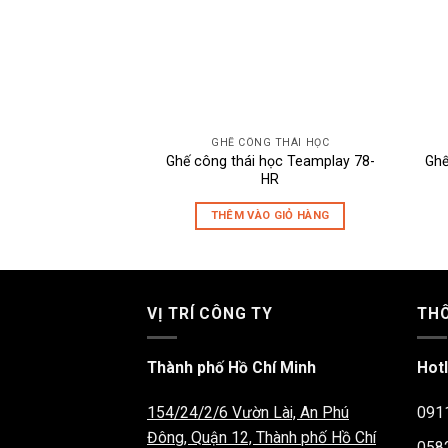
GHẾ CÔNG THÁI HỌC
Ghế công thái học Teamplay 78-
Ghế
HR
THÊM VÀO GIỎ HÀNG
VỊ TRÍ CÔNG TY
THÔ
Thành phố Hồ Chí Minh
Hotl
154/24/2/6 Vườn Lài, An Phú
091
Đông, Quận 12, Thành phố Hồ Chí
058