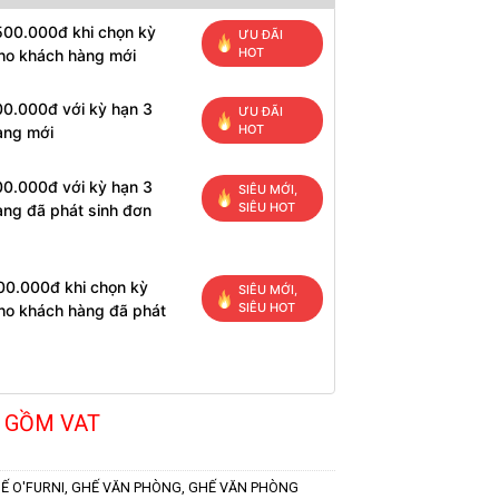
500.000đ khi chọn kỳ
ƯU ĐÃI
HOT
cho khách hàng mới
00.000đ với kỳ hạn 3
ƯU ĐÃI
HOT
àng mới
00.000đ với kỳ hạn 3
SIÊU MỚI,
SIÊU HOT
àng đã phát sinh đơn
00.000đ khi chọn kỳ
SIÊU MỚI,
SIÊU HOT
cho khách hàng đã phát
 GỒM VAT
Ế O'FURNI
,
GHẾ VĂN PHÒNG
,
GHẾ VĂN PHÒNG