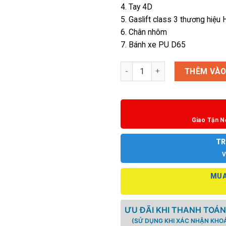
4. Tay 4D
5. Gaslift class 3 thương hiệu
6. Chân nhôm
7. Bánh xe PU D65
Ghế công thái học Spider 17-H
THÊM VÀO
Giao Tận N
TR
V
MUA
ƯU ĐÃI KHI THANH TOÁN
(SỬ DỤNG KHI XÁC NHẬN KHOẢ