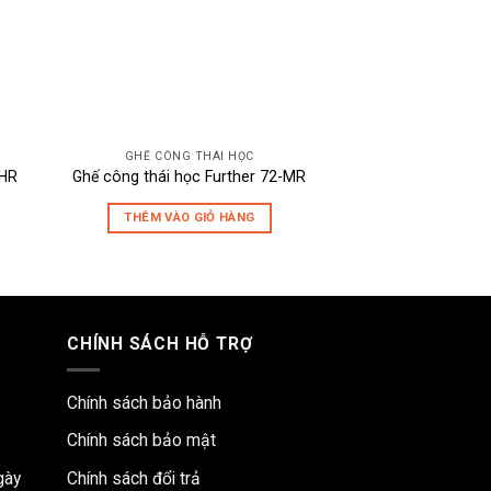
GHẾ CÔNG THÁI HỌC
GHẾ CÔNG 
-HR
Ghế công thái học Further 72-MR
Ghế công thái họ
THÊM VÀO GIỎ HÀNG
THÊM VÀO 
CHÍNH SÁCH HỖ TRỢ
Chính sách bảo hành
Chính sách bảo mật
gày
Chính sách đổi trả