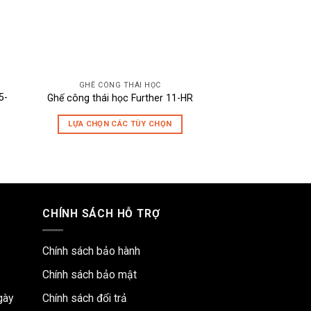
GHẾ CÔNG THÁI HỌC
GHẾ CÔNG 
5-
Ghế công thái học Further 11-HR
Ghế công thái học
LỰA CHỌN CÁC TÙY CHỌN
THÊM VÀO 
Sản
phẩm
này
có
nhiều
CHÍNH SÁCH HỖ TRỢ
biến
thể.
Các
Chính sách bảo hành
tùy
Chính sách bảo mật
chọn
có
gày
Chính sách đổi trả
thể