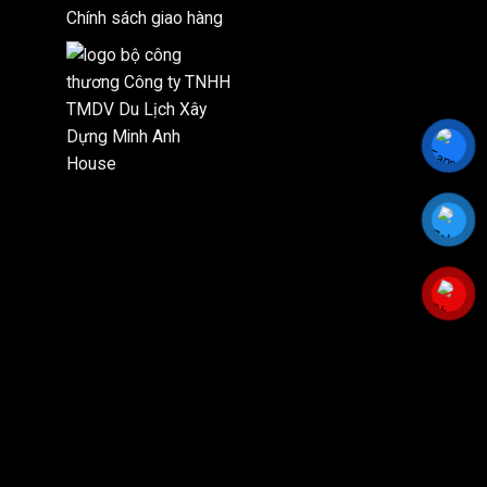
Chính sách giao hàng
được
chọn
trên
trang
sản
phẩm