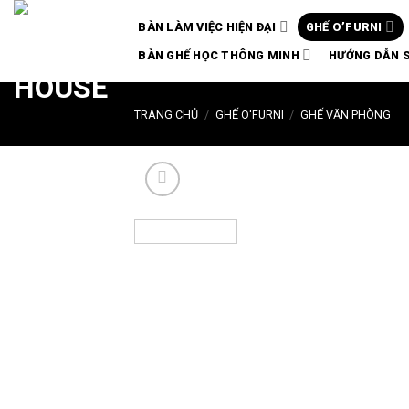
Chuyển
BÀN LÀM VIỆC HIỆN ĐẠI
GHẾ O’FURNI
đến
nội
BÀN GHẾ HỌC THÔNG MINH
HƯỚNG DẪN 
dung
TRANG CHỦ
/
GHẾ O'FURNI
/
GHẾ VĂN PHÒNG