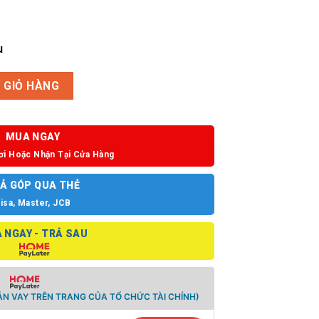
u
 số lượng
 GIỎ HÀNG
MUA NGAY
ơi Hoặc Nhận Tại Cửa Hàng
Ả GÓP QUA THẺ
isa, Master, JCB
 NGAY - TRẢ SAU
N VAY TRÊN TRANG CỦA TỔ CHỨC TÀI CHÍNH)