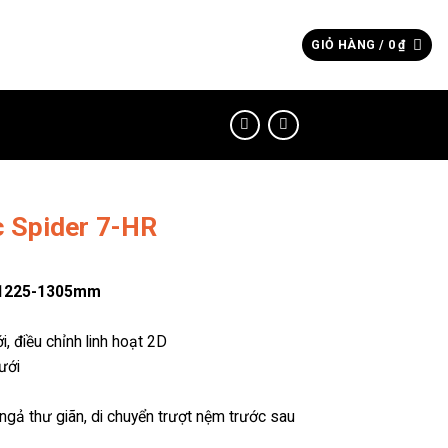
Tìm
GIỎ HÀNG /
0
₫
kiếm:
c Spider 7-HR
 H1225-1305mm
, điều chỉnh linh hoạt 2D
ưới
 ngả thư giãn, di chuyển trượt nệm trước sau