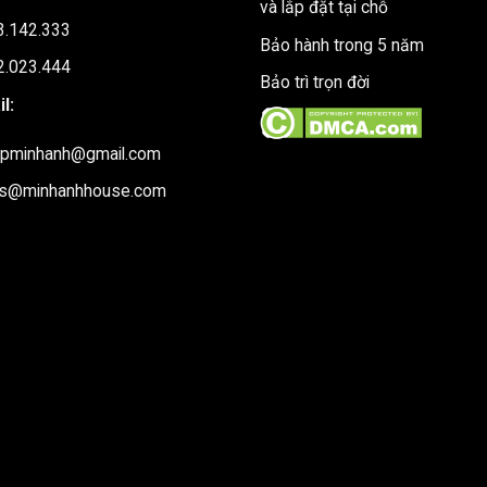
và lắp đặt tại chỗ
3.142.333
Bảo hành trong 5 năm
2.023.444
Bảo trì trọn đời
l:
upminhanh@gmail.com
es@minhanhhouse.com