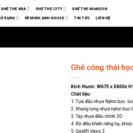
GHẾ THE MIA
GHẾ THE CITY
GHẾ THE MANSON
SỬ DỤNG
VỀ MINH ANH HOUSE
TIN TỨC
LIÊN HỆ
Ghế công thái họ
Kích thước: W675 x D650x
Chất liệu:
1. Tựa đầu nhựa Nylon bọc lưới
2. Khung lưng nhựa nylon bọc l
3. Tay nhựa điều chỉnh 3D
4. Bộ điều khiển nâng hạ, khóa
5. Gaslift class 3