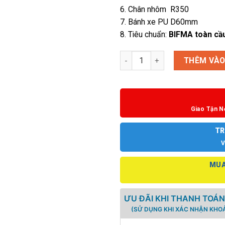
6. Chân nhôm R350
7. Bánh xe PU D60mm
8. Tiêu chuẩn:
BIFMA toàn cầ
Ghế công thái học Spider 7-HR
THÊM VÀO
Giao Tận N
TR
V
MUA
ƯU ĐÃI KHI THANH TOÁN
(SỬ DỤNG KHI XÁC NHẬN KHOẢ