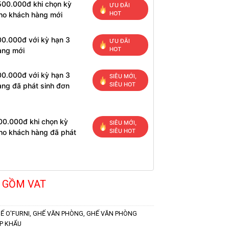
500.000đ khi chọn kỳ
ƯU ĐÃI
HOT
cho khách hàng mới
00.000đ với kỳ hạn 3
ƯU ĐÃI
HOT
àng mới
00.000đ với kỳ hạn 3
SIÊU MỚI,
SIÊU HOT
àng đã phát sinh đơn
00.000đ khi chọn kỳ
SIÊU MỚI,
SIÊU HOT
cho khách hàng đã phát
 GỒM VAT
Ế O'FURNI
,
GHẾ VĂN PHÒNG
,
GHẾ VĂN PHÒNG
P KHẨU