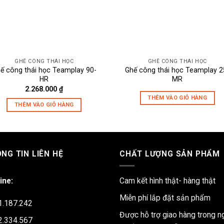
GHẾ CÔNG THÁI HỌC
GHẾ CÔNG THÁI HỌC
ế công thái học Teamplay 90-
Ghế công thái học Teamplay 2
HR
MR
2.268.000
₫
THÊM VÀO GIỎ HÀNG
THÊM VÀO GIỎ HÀNG
NG TIN LIÊN HỆ
CHẤT LƯỢNG SẢN PHẨM
ine:
Cam kết hình thật- hàng thật
Miễn phí lắp đặt sản phẩm
1.187.242
Được hỗ trợ giao hàng trong n
2.334.567