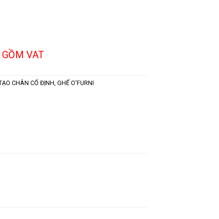
 GỒM VAT
TẠO CHÂN CỐ ĐỊNH
,
GHẾ O'FURNI