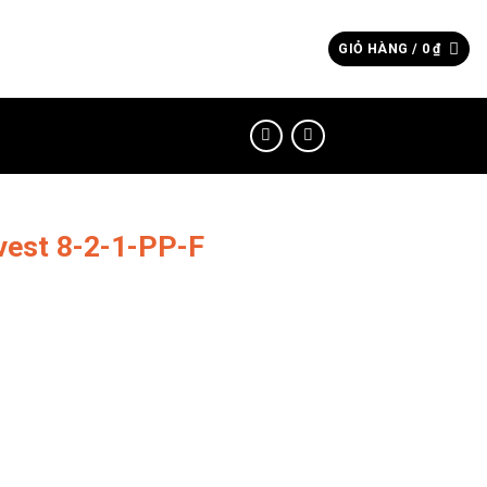
Tìm
GIỎ HÀNG /
0
₫
kiếm:
vest 8-2-1-PP-F