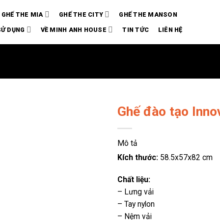
GHẾ THE MIA
GHẾ THE CITY
GHẾ THE MANSON
SỬ DỤNG
VỀ MINH ANH HOUSE
TIN TỨC
LIÊN HỆ
Ghế đào tạo Inno
Mô tả
Kích thước:
58.5x57x82 cm
Chất liệu:
– Lưng vải
– Tay nylon
– Nệm vải