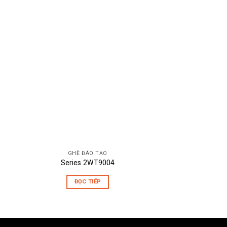
GHẾ ĐÀO TẠO
BÀN LÀM VIỆC
Series 2WT9004
YEH
ĐỌC TIẾP
ĐỌC T