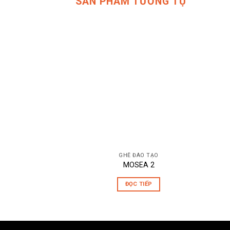
SẢN PHẨM TƯƠNG TỰ
GHẾ ĐÀO TẠO
MOSEA 2
ĐỌC TIẾP