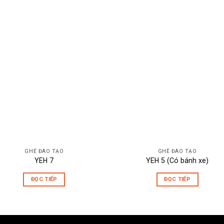
GHẾ ĐÀO TẠO
GHẾ ĐÀO TẠO
YEH 7
YEH 5 (Có bánh xe)
ĐỌC TIẾP
ĐỌC TIẾP