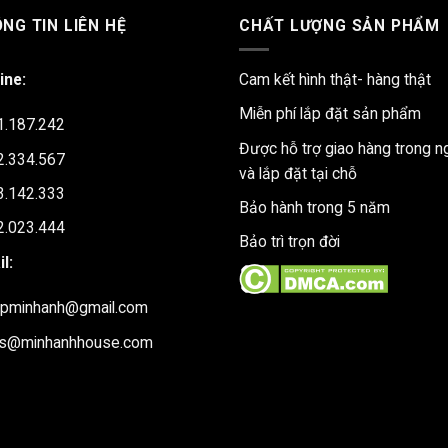
NG TIN LIÊN HỆ
CHẤT LƯỢNG SẢN PHẨM
ine:
Cam kết hình thật- hàng thật
Miễn phí lắp đặt sản phẩm
1.187.242
Được hỗ trợ giao hàng trong n
2.334.567
và lắp đặt tại chỗ
3.142.333
Bảo hành trong 5 năm
2.023.444
Bảo trì trọn đời
l:
upminhanh@gmail.com
es@minhanhhouse.com