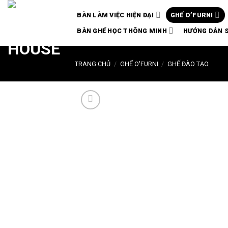
Chuyển
BÀN LÀM VIỆC HIỆN ĐẠI
GHẾ O’FURNI
đến
nội
BÀN GHẾ HỌC THÔNG MINH
HƯỚNG DẪN 
dung
TRANG CHỦ
/
GHẾ O'FURNI
/
GHẾ ĐÀO TẠO