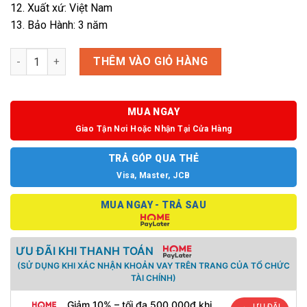
12. Xuất xứ: Việt Nam
13. Bảo Hành: 3 năm
Ghế HI-MESH 01 số lượng
THÊM VÀO GIỎ HÀNG
MUA NGAY
Giao Tận Nơi Hoặc Nhận Tại Cửa Hàng
TRẢ GÓP QUA THẺ
Visa, Master, JCB
MUA NGAY - TRẢ SAU
ƯU ĐÃI KHI THANH TOÁN
(SỬ DỤNG KHI XÁC NHẬN KHOẢN VAY TRÊN TRANG CỦA TỔ CHỨC
TÀI CHÍNH)
Giảm 10% – tối đa 500.000đ khi
ƯU ĐÃI