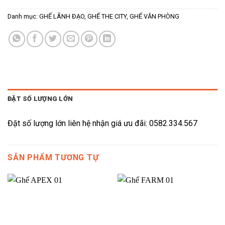
Danh mục:
GHẾ LÃNH ĐẠO
,
GHẾ THE CITY
,
GHẾ VĂN PHÒNG
ĐẶT SỐ LƯỢNG LỚN
Đặt số lượng lớn liên hệ nhận giá ưu đãi: 0582.334.567
SẢN PHẨM TƯƠNG TỰ