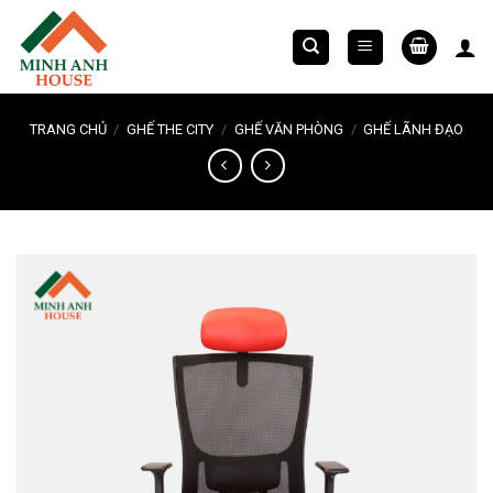
Chuyển
đến
nội
dung
TRANG CHỦ
/
GHẾ THE CITY
/
GHẾ VĂN PHÒNG
/
GHẾ LÃNH ĐẠO