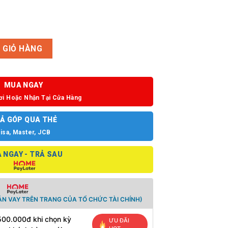
60W-2-ME số lượng
 GIỎ HÀNG
MUA NGAY
ơi Hoặc Nhận Tại Cửa Hàng
Ả GÓP QUA THẺ
isa, Master, JCB
 NGAY - TRẢ SAU
N VAY TRÊN TRANG CỦA TỔ CHỨC TÀI CHÍNH)
500.000đ khi chọn kỳ
ƯU ĐÃI