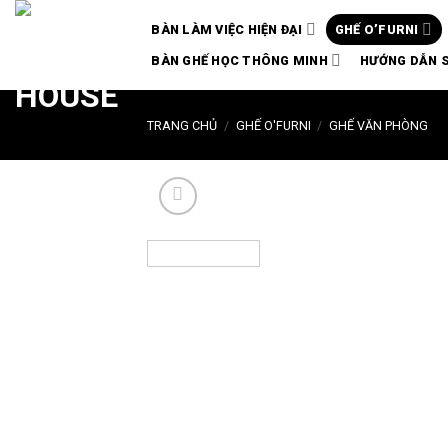
Chuyển
BÀN LÀM VIỆC HIỆN ĐẠI
GHẾ O’FURNI
đến
nội
BÀN GHẾ HỌC THÔNG MINH
HƯỚNG DẪN 
dung
TRANG CHỦ
/
GHẾ O'FURNI
/
GHẾ VĂN PHÒNG