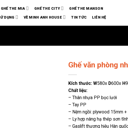
GHẾ THE MIA
GHẾ THE CITY
GHẾ THE MANSON
SỬ DỤNG
VỀ MINH ANH HOUSE
TIN TỨC
LIÊN HỆ
Ghế văn phòng n
Kích thước: W
580x
D
600x
H
Chất liệu:
– Thân nhựa PP bọc lưới
– Tay PP
– Nệm ngồi: plywood 15mm + 
– Ly hợp nâng hạ thép sơn tĩn
– Gaslift thương hiệu Hàn quố