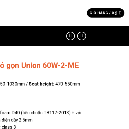
Tìm
GIỎ HÀNG /
0
₫
kiếm:
hỏ gọn Union 60W-2-ME
950-1030mm /
Seat height:
470-550mm
foam D40 (tiêu chuẩn TB117-2013) + vải
h điện dày 2.5mm
c class 3