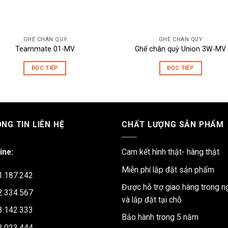
GHẾ CHÂN QUỲ
GHẾ CHÂN QUỲ
Teammate 01-MV
Ghế chân quỳ Union 3W-MV
ĐỌC TIẾP
ĐỌC TIẾP
NG TIN LIÊN HỆ
CHẤT LƯỢNG SẢN PHẨM
ine:
Cam kết hình thật- hàng thật
Miễn phí lắp đặt sản phẩm
1.187.242
Được hỗ trợ giao hàng trong n
2.334.567
và lắp đặt tại chỗ
3.142.333
Bảo hành trong 5 năm
2.023.444