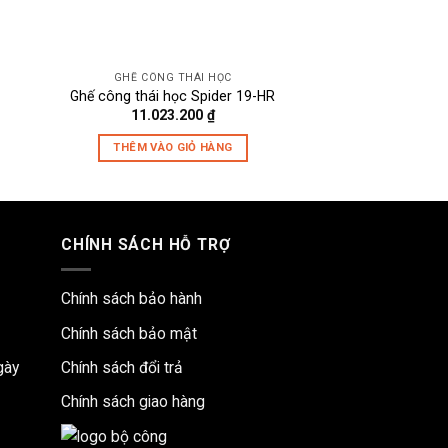
GHẾ CÔNG THÁI HỌC
GHẾ O'
Ghế công thái học Spider 19-HR
Ghế công thái họ
11.023.200
₫
THÊM VÀO 
THÊM VÀO GIỎ HÀNG
CHÍNH SÁCH HỖ TRỢ
Chính sách bảo hành
Chính sách bảo mật
gày
Chính sách đổi trả
Chính sách giao hàng