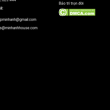
Bảo trì trọn đời
l:
upminhanh@gmail.com
es@minhanhhouse.com