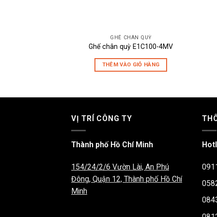
GHẾ CHÂN QUỲ
Ghế chân quỳ E1C100-4MV
THÊM VÀO GIỎ HÀNG
VỊ TRÍ CÔNG TY
THÔ
Thành phố Hồ Chí Minh
Hotl
154/24/2/6 Vườn Lài, An Phú
091
Đông, Quận 12, Thành phố Hồ Chí
058
Minh
084
081