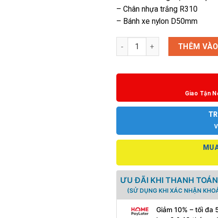
– Chân nhựa trắng R310
– Bánh xe nylon D50mm
Ghế văn phòng nhỏ gọn Union 
THÊM VÀO
Giao Tận N
TR
V
MUA
ƯU ĐÃI KHI THANH TOÁN
(SỬ DỤNG KHI XÁC NHẬN KHOẢ
Giảm 10% – tối đa 