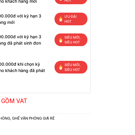
HOT
cho khách hàng mới
00.000đ với kỳ hạn 3
ƯU ĐÃI
HOT
àng mới
00.000đ với kỳ hạn 3
SIÊU MỚI,
SIÊU HOT
àng đã phát sinh đơn
00.000đ khi chọn kỳ
SIÊU MỚI,
SIÊU HOT
cho khách hàng đã phát
 GỒM VAT
PHÒNG
,
GHẾ VĂN PHÒNG GIÁ RẺ