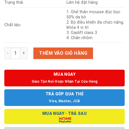
Trạng thái
Liên hệ đặt hàng
1. Ghế thân mousse đúc bọc
50% da bò
2. Bộ điều khiển đa chức năng,
Chất liệu
khóa 4 vị trí
3. Gaslift class 3
4. Chân nhôm
Helios 11-MR số lượng
THÊM VÀO GIỎ HÀNG
MUA NGAY
Giao Tận Nơi Hoặc Nhận Tại Cửa Hàng
TRẢ GÓP QUA THẺ
Visa, Master, JCB
MUA NGAY - TRẢ SAU