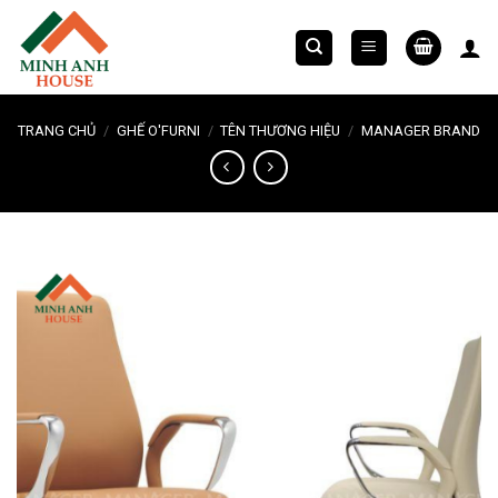
Chuyển
đến
nội
dung
TRANG CHỦ
/
GHẾ O'FURNI
/
TÊN THƯƠNG HIỆU
/
MANAGER BRAND