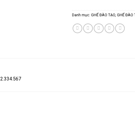
Danh mục:
GHẾ ĐÀO TẠO
,
GHẾ ĐÀO 
582.334.567