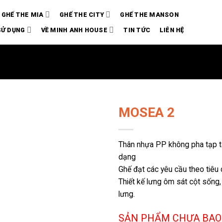
GHẾ THE MIA
GHẾ THE CITY
GHẾ THE MANSON
SỬ DỤNG
VỀ MINH ANH HOUSE
TIN TỨC
LIÊN HỆ
MOSEA 2
Thân nhựa PP không pha tạp tá
dạng
Ghế đạt các yêu cầu theo tiê
Thiết kế lưng ôm sát cột sống,
lưng.
SẢN PHẨM CHƯA BAO