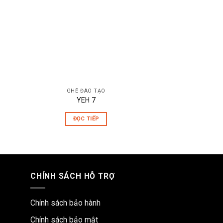
GHẾ ĐÀO TẠO
GHẾ ĐÀ
YEH 7
Series 2
ĐỌC TIẾP
ĐỌC T
CHÍNH SÁCH HỖ TRỢ
Chính sách bảo hành
Chính sách bảo mật