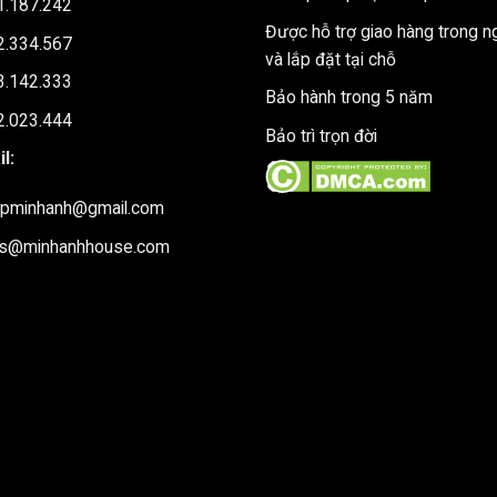
1.187.242
Được hỗ trợ giao hàng trong n
2.334.567
và lắp đặt tại chỗ
3.142.333
Bảo hành trong 5 năm
2.023.444
Bảo trì trọn đời
l:
upminhanh@gmail.com
es@minhanhhouse.com