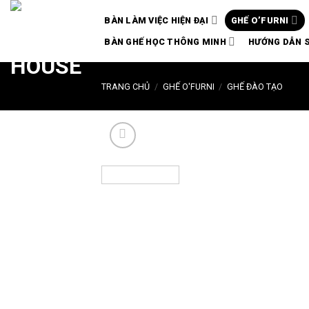
Chuyển
BÀN LÀM VIỆC HIỆN ĐẠI
GHẾ O’FURNI
đến
nội
BÀN GHẾ HỌC THÔNG MINH
HƯỚNG DẪN 
dung
TRANG CHỦ
/
GHẾ O'FURNI
/
GHẾ ĐÀO TẠO