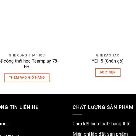
GHẾ CÔNG THÁI HỌC
GHẾ ĐÀO TẠO
ế công thái học Teamplay 78-
YEH 5 (Chân gỗ)
HR
ĐỌC TIẾP
THÊM VÀO GIỎ HÀNG
NG TIN LIÊN HỆ
CHẤT LƯỢNG SẢN PHẨM
ine:
Cam kết hình thật- hàng thật
Miễn phí lắp đặt sản phẩm