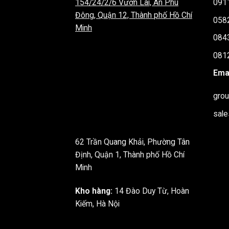
154/24/2/6 Vườn Lài, An Phú
091
Đông, Quận 12, Thành phố Hồ Chí
058
Minh
084
081
Emai
gro
sal
62 Trần Quang Khải, Phường Tân
Định, Quận 1, Thành phố Hồ Chí
Minh
Kho hàng:
14 Đào Duy Từ, Hoàn
Kiếm, Hà Nội