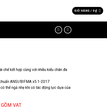
Tìm
GIỎ HÀNG /
0
₫
kiếm:
i chế kết hợp cùng với nhiều kiểu chân đa
u chuẩn ANSI/BIFMA x5.1-2017
 có thể ngả nhẹ khi có tác động lực dựa của
 GỒM VAT