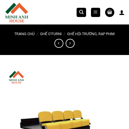
Chuyển
đến
nội
dung
TRANG CHỦ
/
GHẾ O'FURNI
/
GHẾ HỘI TRƯỜNG, RẠP PHIM