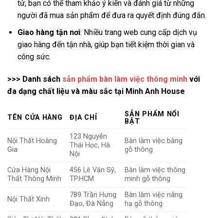
tử, bạn có thể tham khảo ý kiến và đánh giá từ những
người đã mua sản phẩm để đưa ra quyết định đúng đắn.
Giao hàng tận nơi
: Nhiều trang web cung cấp dịch vụ
giao hàng đến tận nhà, giúp bạn tiết kiệm thời gian và
công sức.
>>> Danh sách
sản phẩm bàn làm việc thông minh
với
đa dạng chất liệu và màu sắc tại Minh Anh House
SẢN PHẨM NỔI
TÊN CỬA HÀNG
ĐỊA CHỈ
BẬT
123 Nguyễn
Nội Thất Hoàng
Bàn làm việc bằng
Thái Học, Hà
Gia
gỗ thông
Nội
Cửa Hàng Nội
456 Lê Văn Sỹ,
Bàn làm việc thông
Thất Thông Minh
TP.HCM
minh gỗ thông
789 Trần Hưng
Bàn làm việc nâng
Nội Thất Xinh
Đạo, Đà Nẵng
hạ gỗ thông