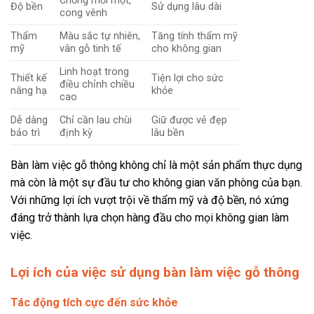
Chống mối mọt,
Độ bền
Sử dụng lâu dài
cong vênh
Thẩm
Màu sắc tự nhiên,
Tăng tính thẩm mỹ
mỹ
vân gỗ tinh tế
cho không gian
Linh hoạt trong
Thiết kế
Tiện lợi cho sức
điều chỉnh chiều
nâng hạ
khỏe
cao
Dễ dàng
Chỉ cần lau chùi
Giữ được vẻ đẹp
bảo trì
định kỳ
lâu bền
Bàn làm việc gỗ thông không chỉ là một sản phẩm thực dụng
mà còn là một sự đầu tư cho không gian văn phòng của bạn.
Với những lợi ích vượt trội về thẩm mỹ và độ bền, nó xứng
đáng trở thành lựa chọn hàng đầu cho mọi không gian làm
việc.
Lợi ích của việc sử dụng bàn làm việc gỗ thông
Tác động tích cực đến sức khỏe