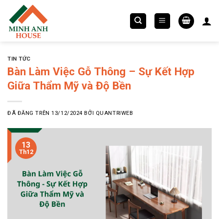
Chuyển
đến
nội
dung
TIN TỨC
Bàn Làm Việc Gỗ Thông – Sự Kết Hợp
Giữa Thẩm Mỹ và Độ Bền
ĐÃ ĐĂNG TRÊN
13/12/2024
BỞI
QUANTRIWEB
13
Th12