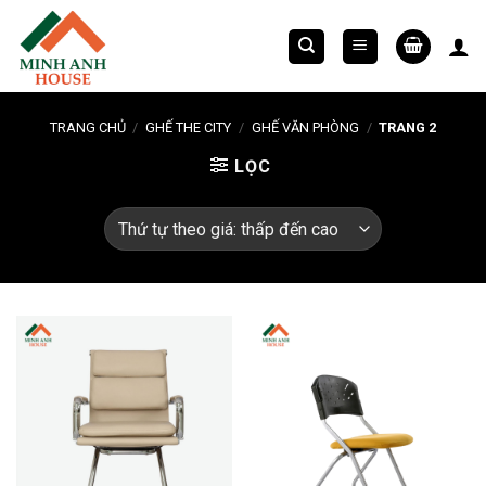
Chuyển
đến
nội
dung
TRANG CHỦ
/
GHẾ THE CITY
/
GHẾ VĂN PHÒNG
/
TRANG 2
LỌC