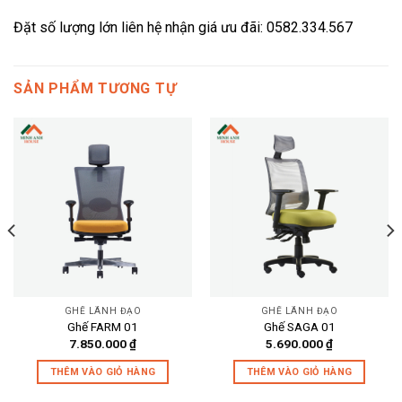
Đặt số lượng lớn liên hệ nhận giá ưu đãi: 0582.334.567
SẢN PHẨM TƯƠNG TỰ
GHẾ LÃNH ĐẠO
GHẾ LÃNH ĐẠO
Ghế FARM 01
Ghế SAGA 01
7.850.000
₫
5.690.000
₫
THÊM VÀO GIỎ HÀNG
THÊM VÀO GIỎ HÀNG