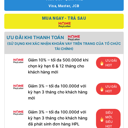
Visa, Master, JCB
MUA NGAY - TRẢ SAU
ƯU ĐÃI KHI THANH TOÁN
(SỬ DỤNG KHI XÁC NHẬN KHOẢN VAY TRÊN TRANG CỦA TỔ CHỨC
TÀI CHÍNH)
Giảm 10% – tối đa 500.000đ khi
ƯU ĐÃI
HOT
chọn kỳ hạn 6 & 12 tháng cho
khách hàng mới
Giảm 3% – tối đa 100.000đ với
ƯU ĐÃI
HOT
kỳ hạn 3 tháng cho khách hàng
mới
Giảm 3% – tối đa 100.000đ với
SIÊU
MỚI,
kỳ hạn 3 tháng cho khách hàng
SIÊU
đã phát sinh đơn hàng HPL
HOT