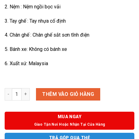
2. Nệm : Nệm ngồi bọc vải
3. Tay ghế : Tay nhựa cố định
4. Chân ghế : Chân ghế sắt sơn tĩnh điện
5. Bánh xe: Không có bánh xe
6. Xuất xứ: Malaysia
Ghế VARION II 01 số lượng
THÊM VÀO GIỎ HÀNG
MUA NGAY
Giao Tận Nơi Hoặc Nhận Tại Cửa Hàng
TRẢ GÓP QUA THẺ