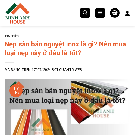
Chuyển
đến
nội
dung
TIN TỨC
Nẹp sàn bán nguyệt inox là gì? Nên mua
loại nẹp này ở đâu là tốt?
ĐÃ ĐĂNG TRÊN
17/07/2024
BỞI
QUANTRIWEB
17
Th7