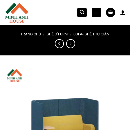
Chuyển
đến
nội
dung
TRANG CHỦ
/
GHẾ O'FURNI
/
SOFA- GHẾ THƯ GIÃN