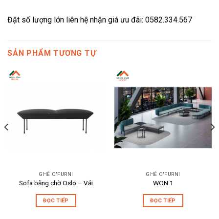
Đặt số lượng lớn liên hệ nhận giá ưu đãi: 0582.334.567
SẢN PHẨM TƯƠNG TỰ
GHẾ O'FURNI
GHẾ O'FURNI
Sofa băng chờ Oslo – Vải
WON 1
ĐỌC TIẾP
ĐỌC TIẾP