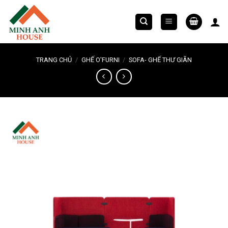
Chuyển
đến
nội
dung
TRANG CHỦ
/
GHẾ O'FURNI
/
SOFA- GHẾ THƯ GIÃN