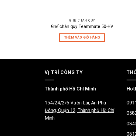
GHẾ CHÂN QUỲ
Ghế chân quỳ Teammate 50-HV
THÊM VÀO GIỎ HÀNG
VỊ TRÍ CÔNG TY
THÔ
Thành phố Hồ Chí Minh
Hotl
154/24/2/6 Vườn Lài, An Phú
091
Đông, Quận 12, Thành phố Hồ Chí
058
Minh
084
081