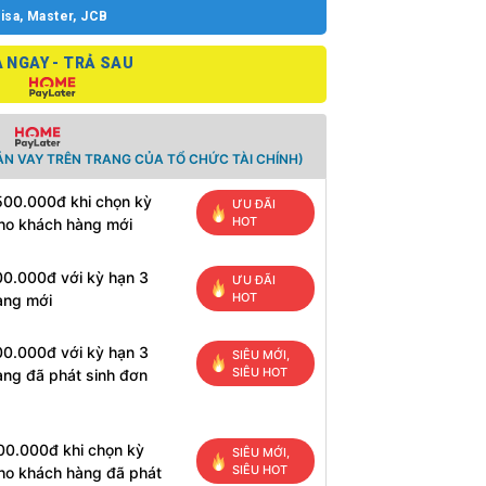
isa, Master, JCB
 NGAY - TRẢ SAU
N VAY TRÊN TRANG CỦA TỔ CHỨC TÀI CHÍNH)
500.000đ khi chọn kỳ
ƯU ĐÃI
HOT
cho khách hàng mới
00.000đ với kỳ hạn 3
ƯU ĐÃI
HOT
àng mới
00.000đ với kỳ hạn 3
SIÊU MỚI,
SIÊU HOT
àng đã phát sinh đơn
00.000đ khi chọn kỳ
SIÊU MỚI,
SIÊU HOT
cho khách hàng đã phát