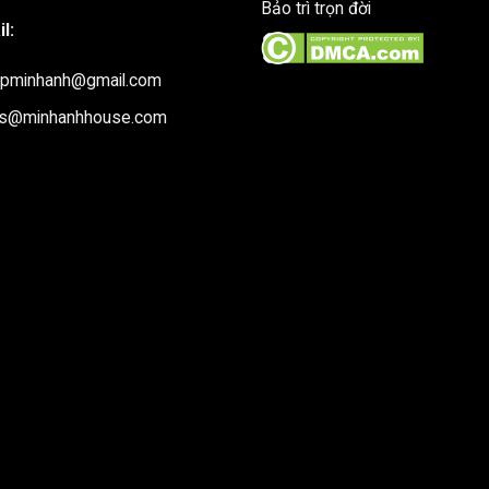
Bảo trì trọn đời
l:
upminhanh@gmail.com
es@minhanhhouse.com