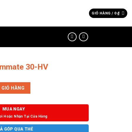
Tìm
GIỎ HÀNG /
0
₫
kiếm:
ammate 30-HV
 số lượng
 GIỎ HÀNG
MUA NGAY
ơi Hoặc Nhận Tại Cửa Hàng
Ả GÓP QUA THẺ