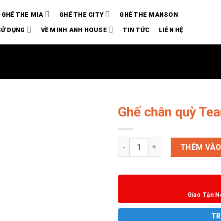
GHẾ THE MIA
GHẾ THE CITY
GHẾ THE MANSON
SỬ DỤNG
VỀ MINH ANH HOUSE
TIN TỨC
LIÊN HỆ
Ghế chân quỳ Te
Ghế chân quỳ Teammate 30-HV
THÊM VÀO
Giao Tận N
TR