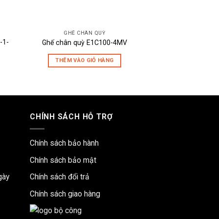
GHẾ CHÂN QUỲ
GHẾ CHÂ
-1-
Ghế chân quỳ E1C100-4MV
Ghế chân quỳ J
THÊM VÀO GIỎ HÀNG
THÊM VÀO 
CHÍNH SÁCH HỖ TRỢ
Chính sách bảo hành
Chính sách bảo mật
gày
Chính sách đổi trả
Chính sách giao hàng