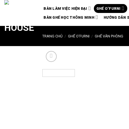
Chuyển
BÀN LÀM VIỆC HIỆN ĐẠI
GHẾ O’FURNI
đến
nội
BÀN GHẾ HỌC THÔNG MINH
HƯỚNG DẪN 
dung
TRANG CHỦ
/
GHẾ O'FURNI
/
GHẾ VĂN PHÒNG