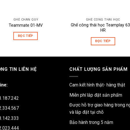
GHẾ CHÂN QUỲ
GHẾ CÔNG THÁI HỌC
Ghế công thái học Teamplay 63
Teammate 01-MV
HR
ĐỌC TIẾP
ĐỌC TIẾP
NG TIN LIÊN HỆ
CHẤT LƯỢNG SẢN PHẨM
ine:
Cam kết hình thật- hàng thật
Miễn phí lắp đặt sản phẩm
1.187.242
Được hỗ trợ giao hàng trong n
2.334.567
và lắp đặt tại chỗ
3.142.333
Bảo hành trong 5 năm
2.023.444