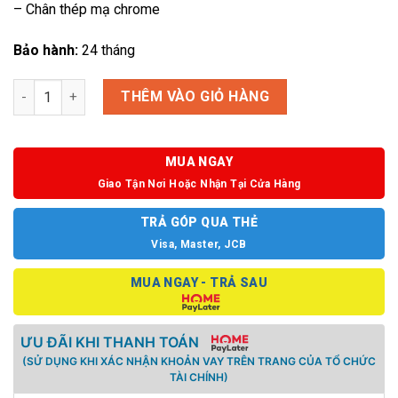
– Chân thép mạ chrome
Bảo hành:
24 tháng
Ghế chân quỳ Teammate 50-HV số lượng
THÊM VÀO GIỎ HÀNG
MUA NGAY
Giao Tận Nơi Hoặc Nhận Tại Cửa Hàng
TRẢ GÓP QUA THẺ
Visa, Master, JCB
MUA NGAY - TRẢ SAU
ƯU ĐÃI KHI THANH TOÁN
(SỬ DỤNG KHI XÁC NHẬN KHOẢN VAY TRÊN TRANG CỦA TỔ CHỨC
TÀI CHÍNH)