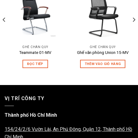
GHẾ CHÂN QUỲ
GHẾ CHÂN QUỲ
Teammate 01-MV
Ghế văn phòng Union 15-MV
ĐỌC TIẾP
THÊM VÀO GIỎ HÀNG
VỊ TRÍ CÔNG TY
Thành phố Hồ Chí Minh
154/24/2/6 Vườn Lài, An Phú Đông, Quận 12, Thành phố Hồ
Chí Minh