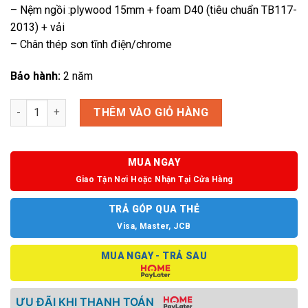
– Nệm ngồi :plywood 15mm + foam D40 (tiêu chuẩn TB117-
2013) + vải
– Chân thép sơn tĩnh điện/chrome
Bảo hành:
2 năm
Ghế chân quỳ Union 32-MV số lượng
THÊM VÀO GIỎ HÀNG
MUA NGAY
Giao Tận Nơi Hoặc Nhận Tại Cửa Hàng
TRẢ GÓP QUA THẺ
Visa, Master, JCB
MUA NGAY - TRẢ SAU
ƯU ĐÃI KHI THANH TOÁN