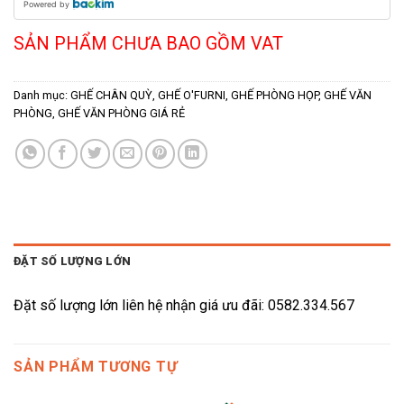
Powered by
SẢN PHẨM CHƯA BAO GỒM VAT
Danh mục:
GHẾ CHÂN QUỲ
,
GHẾ O'FURNI
,
GHẾ PHÒNG HỌP
,
GHẾ VĂN
PHÒNG
,
GHẾ VĂN PHÒNG GIÁ RẺ
ĐẶT SỐ LƯỢNG LỚN
Đặt số lượng lớn liên hệ nhận giá ưu đãi: 0582.334.567
SẢN PHẨM TƯƠNG TỰ