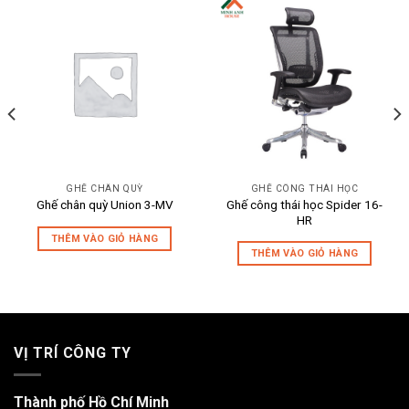
GHẾ CHÂN QUỲ
GHẾ CÔNG THÁI HỌC
Ghế công thái học Spider 16-
Ghế chân quỳ Union 3-MV
HR
THÊM VÀO GIỎ HÀNG
THÊM VÀO GIỎ HÀNG
VỊ TRÍ CÔNG TY
Thành phố Hồ Chí Minh