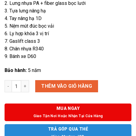
2. Lưng nhựa PA + fiber glass bọc lưới
3. Tựa lưng nâng hạ
4. Tay nâng hạ 1D
5. Nệm mút đúc bọc vải
6. Ly hợp khóa 3 vị trí
7. Gaslift class 3
8. Chân nhựa R340
9. Bánh xe D60
Bảo hành:
5 năm
Ghế công thái học Synergy 3G-HR số lượng
THÊM VÀO GIỎ HÀNG
MUA NGAY
Giao Tận Nơi Hoặc Nhận Tại Cửa Hàng
TRẢ GÓP QUA THẺ