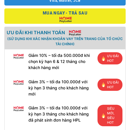
Visa, Master, JCB
MUA NGAY - TRẢ SAU
ƯU ĐÃI KHI THANH TOÁN
(SỬ DỤNG KHI XÁC NHẬN KHOẢN VAY TRÊN TRANG CỦA TỔ CHỨC
TÀI CHÍNH)
Giảm 10% – tối đa 500.000đ khi
ƯU ĐÃI
HOT
chọn kỳ hạn 6 & 12 tháng cho
khách hàng mới
Giảm 3% – tối đa 100.000đ với
ƯU ĐÃI
HOT
kỳ hạn 3 tháng cho khách hàng
mới
Giảm 3% – tối đa 100.000đ với
SIÊU
MỚI,
kỳ hạn 3 tháng cho khách hàng
SIÊU
đã phát sinh đơn hàng HPL
HOT