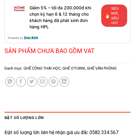
Giảm 5% – tối đa 200.000đ khi
SIÊU
MỚI,
chọn kỳ hạn 6 & 12 tháng cho
SIÊU
khách hàng đã phát sinh đơn
HOT
hàng HPL
Powered by
SẢN PHẨM CHƯA BAO GỒM VAT
Danh mục:
GHẾ CÔNG THÁI HỌC
,
GHẾ O'FURNI
,
GHẾ VĂN PHÒNG
ĐẶT SỐ LƯỢNG LỚN
Đặt số lượng lớn liên hệ nhận giá ưu đãi: 0582.334.567