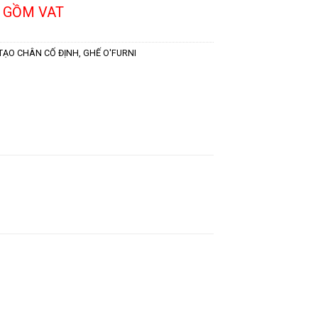
 GỒM VAT
TẠO CHÂN CỐ ĐỊNH
,
GHẾ O'FURNI