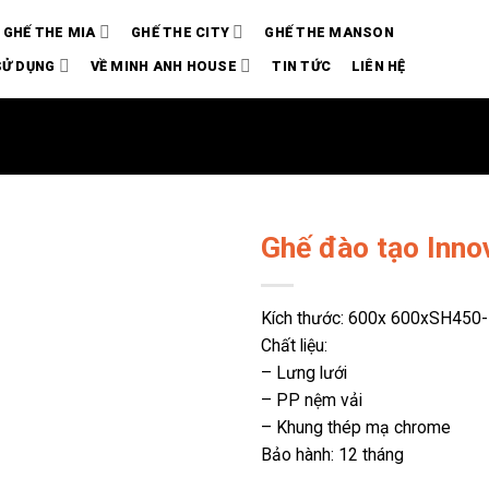
GHẾ THE MIA
GHẾ THE CITY
GHẾ THE MANSON
SỬ DỤNG
VỀ MINH ANH HOUSE
TIN TỨC
LIÊN HỆ
Ghế đào tạo Inno
Kích thước: 600x 600xSH450
Chất liệu:
– Lưng lưới
– PP nệm vải
– Khung thép mạ chrome
Bảo hành: 12 tháng