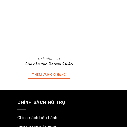
GHẾ ĐÀO TẠO
GHẾ ĐÀ
Ghế đào tạo Renew 24-4p
YEH
THÊM VÀO GIỎ HÀNG
ĐỌC T
CHÍNH SÁCH HỖ TRỢ
Chính sách bảo hành