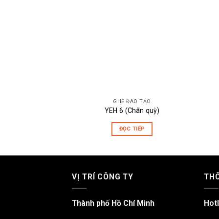
GHẾ ĐÀO TẠO
YEH 6 (Chân quỳ)
ĐỌC TIẾP
VỊ TRÍ CÔNG TY
THÔ
Thành phố Hồ Chí Minh
Hotl