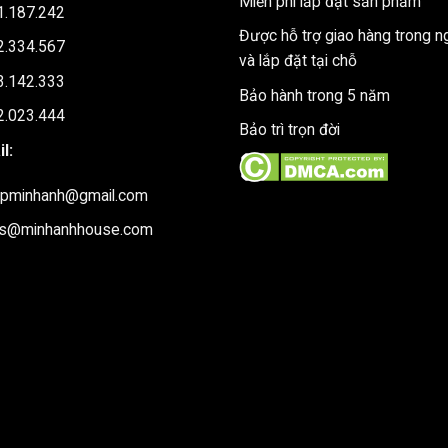
Miễn phí lắp đặt sản phẩm
1.187.242
Được hỗ trợ giao hàng trong n
2.334.567
và lắp đặt tại chỗ
3.142.333
Bảo hành trong 5 năm
2.023.444
Bảo trì trọn đời
l:
upminhanh@gmail.com
es@minhanhhouse.com