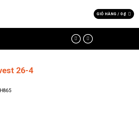
Tìm
GIỎ HÀNG /
0
₫
kiếm:
vest 26-4
-H865