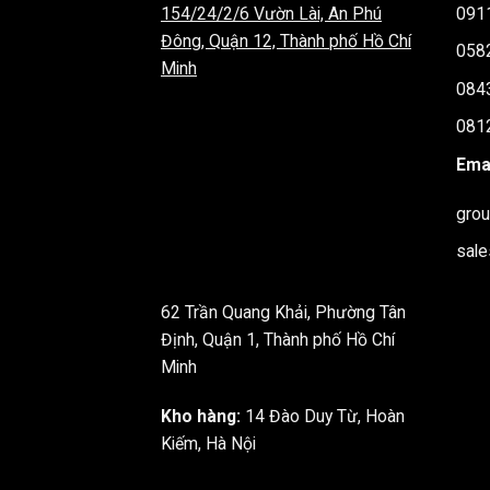
154/24/2/6 Vườn Lài, An Phú
091
Đông, Quận 12, Thành phố Hồ Chí
058
Minh
084
081
Emai
gro
sal
62 Trần Quang Khải, Phường Tân
Định, Quận 1, Thành phố Hồ Chí
Minh
Kho hàng:
14 Đào Duy Từ, Hoàn
Kiếm, Hà Nội