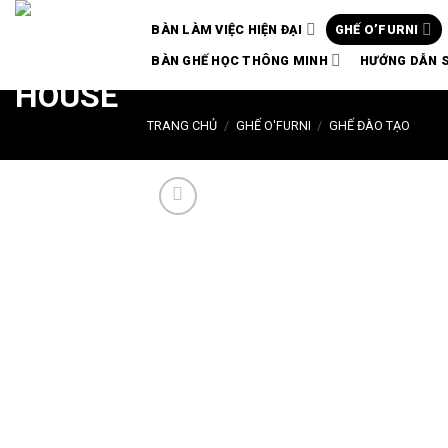
Chuyển
BÀN LÀM VIỆC HIỆN ĐẠI
GHẾ O’FURNI
đến
nội
BÀN GHẾ HỌC THÔNG MINH
HƯỚNG DẪN 
dung
TRANG CHỦ
/
GHẾ O'FURNI
/
GHẾ ĐÀO TẠO