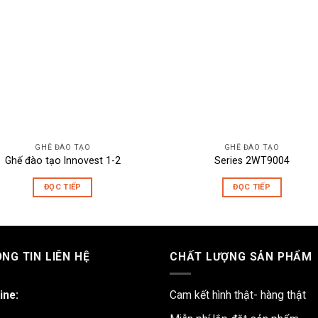
GHẾ ĐÀO TẠO
GHẾ ĐÀO TẠO
Ghế đào tạo Innovest 1-2
Series 2WT9004
ĐỌC TIẾP
ĐỌC TIẾP
NG TIN LIÊN HỆ
CHẤT LƯỢNG SẢN PHẨM
ine:
Cam kết hình thật- hàng thật