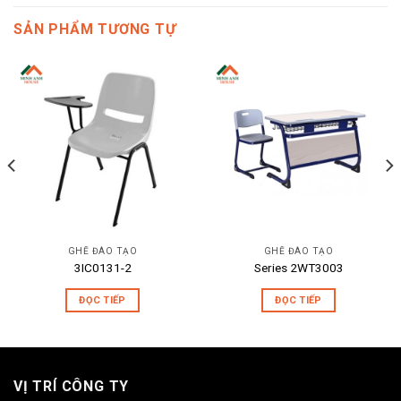
SẢN PHẨM TƯƠNG TỰ
GHẾ ĐÀO TẠO
GHẾ ĐÀO TẠO
3IC0131-2
Series 2WT3003
ĐỌC TIẾP
ĐỌC TIẾP
VỊ TRÍ CÔNG TY