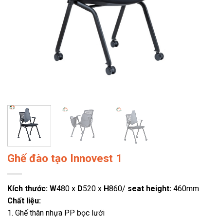
Ghế đào tạo Innovest 1
Kích thước:
W
480 x
D
520 x
H
860/
seat height:
460mm
Chất liệu:
1. Ghế thân nhựa PP bọc lưới