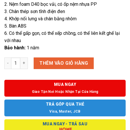
2. Nệm foam D40 bọc vải, có ốp nệm nhựa PP
3. Chân thép sơn tĩnh điện đen
4. Khớp nối lưng và chân bằng nhôm
5. Bàn ABS
6. Có thể gấp gọn, có thể xếp chồng, có thể liên kết ghế lại
với nhau
Bảo hành:
1 năm
Ghế đào tạo Innovest 1 số lượng
THÊM VÀO GIỎ HÀNG
MUA NGAY
Giao Tận Nơi Hoặc Nhận Tại Cửa Hàng
TRẢ GÓP QUA THẺ
Visa, Master, JCB
MUA NGAY - TRẢ SAU