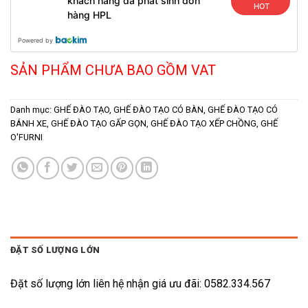
khách hàng đã phát sinh đơn
HOT
hàng HPL
Powered by
SẢN PHẨM CHƯA BAO GỒM VAT
Danh mục:
GHẾ ĐÀO TẠO
,
GHẾ ĐÀO TẠO CÓ BÀN
,
GHẾ ĐÀO TẠO CÓ
BÁNH XE
,
GHẾ ĐÀO TẠO GẤP GỌN
,
GHẾ ĐÀO TẠO XẾP CHỒNG
,
GHẾ
O'FURNI
ĐẶT SỐ LƯỢNG LỚN
Đặt số lượng lớn liên hệ nhận giá ưu đãi: 0582.334.567