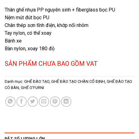
Thân ghế nhựa PP nguyên sinh + fiberglass bọc PU
Nệm mút đút bọc PU
Chân thép sơn tĩnh điện, khớp nổi nhôm
Tay nylon, có thể xoay
Bánh xe
Bàn nylon, xoay 180 độ
SẢN PHẨM CHƯA BAO GỒM VAT
Danh mục:
GHẾ ĐÀO TẠO
,
GHẾ ĐÀO TẠO CHÂN CỐ ĐỊNH
,
GHẾ ĐÀO TẠO
CÓ BÀN
,
GHẾ O'FURNI
ĐẶT SỐ LƯỢNG LỚN