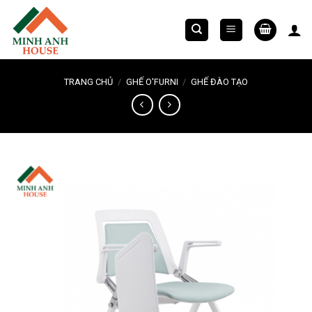
Chuyển
đến
nội
dung
TRANG CHỦ
/
GHẾ O'FURNI
/
GHẾ ĐÀO TẠO