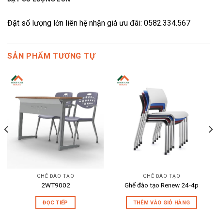
Đặt số lượng lớn liên hệ nhận giá ưu đãi: 0582.334.567
SẢN PHẨM TƯƠNG TỰ
GHẾ ĐÀO TẠO
GHẾ ĐÀO TẠO
2WT9002
Ghế đào tạo Renew 24-4p
ĐỌC TIẾP
THÊM VÀO GIỎ HÀNG