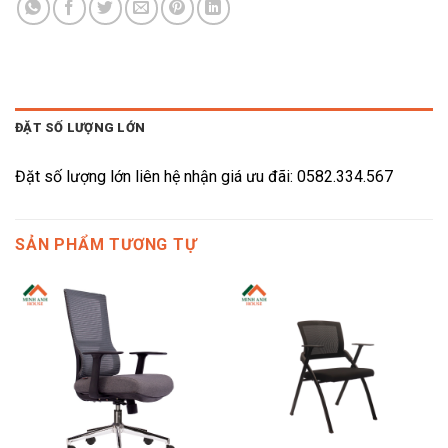
ĐẶT SỐ LƯỢNG LỚN
Đặt số lượng lớn liên hệ nhận giá ưu đãi: 0582.334.567
SẢN PHẨM TƯƠNG TỰ