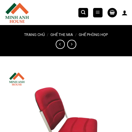
Chuyển
đến
nội
dung
TRANG CHỦ
/
GHẾ THE MIA
/
GHẾ PHÒNG HỌP