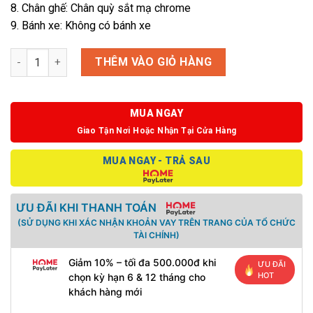
8. Chân ghế: Chân quỳ sắt mạ chrome
9. Bánh xe: Không có bánh xe
Ghế M1066 - 02 số lượng
THÊM VÀO GIỎ HÀNG
MUA NGAY
Giao Tận Nơi Hoặc Nhận Tại Cửa Hàng
MUA NGAY - TRẢ SAU
ƯU ĐÃI KHI THANH TOÁN
(SỬ DỤNG KHI XÁC NHẬN KHOẢN VAY TRÊN TRANG CỦA TỔ CHỨC
TÀI CHÍNH)
Giảm 10% – tối đa 500.000đ khi
ƯU ĐÃI
HOT
chọn kỳ hạn 6 & 12 tháng cho
khách hàng mới