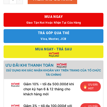
MUA NGAY
Giao Tận Nơi Hoặc Nhận Tại Cửa Hàng
TRẢ GÓP QUA THẺ
Visa, Master, JCB
MUA NGAY - TRẢ SAU
ƯU ĐÃI KHI THANH TOÁN
(SỬ DỤNG KHI XÁC NHẬN KHOẢN VAY TRÊN TRANG CỦA TỔ CHỨC
TÀI CHÍNH)
Giảm 10% – tối đa 500.000đ khi
ƯU ĐÃI
HOT
chọn kỳ hạn 6 & 12 tháng cho
khách hàng mới
Giảm 3% – tối đa 100.000đ với
ƯU ĐÃI