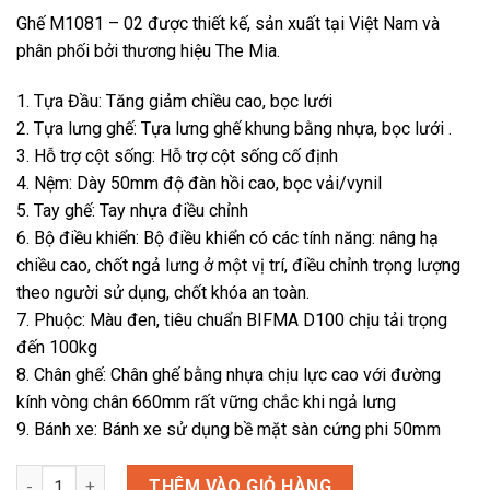
Ghế M1081 – 02 được thiết kế, sản xuất tại Việt Nam và
phân phối bởi thương hiệu The Mia.
1. Tựa Đầu: Tăng giảm chiều cao, bọc lưới
2. Tựa lưng ghế: Tựa lưng ghế khung bằng nhựa, bọc lưới .
3. Hỗ trợ cột sống: Hỗ trợ cột sống cố định
4. Nệm: Dày 50mm độ đàn hồi cao, bọc vải/vynil
5. Tay ghế: Tay nhựa điều chỉnh
6. Bộ điều khiển: Bộ điều khiển có các tính năng: nâng hạ
chiều cao, chốt ngả lưng ở một vị trí, điều chỉnh trọng lượng
theo người sử dụng, chốt khóa an toàn.
7. Phuộc: Màu đen, tiêu chuẩn BIFMA D100 chịu tải trọng
đến 100kg
8. Chân ghế: Chân ghế bằng nhựa chịu lực cao với đường
kính vòng chân 660mm rất vững chắc khi ngả lưng
9. Bánh xe: Bánh xe sử dụng bề mặt sàn cứng phi 50mm
Ghế M1081 - 02 số lượng
THÊM VÀO GIỎ HÀNG