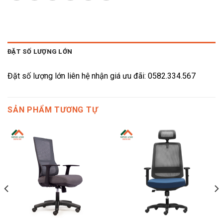
ĐẶT SỐ LƯỢNG LỚN
Đặt số lượng lớn liên hệ nhận giá ưu đãi: 0582.334.567
SẢN PHẨM TƯƠNG TỰ