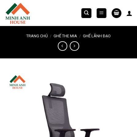
Chuyển
đến
nội
dung
TRANG CHỦ
/
GHẾ THE MIA
/
GHẾ LÃNH ĐẠO