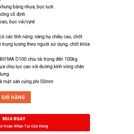
khung bằng nhựa, bọc lưới .
 sống cố định
ao, bọc vải/vynil
 có các tính năng: nâng hạ chiều cao, chốt
ỉnh trọng lượng theo người sử dụng, chốt khóa
 BIFMA D100 chịu tải trọng đến 100kg
ựa chịu lực cao với đường kính vòng chân
 lưng
bề mặt sàn cứng phi 50mm
 GIỎ HÀNG
MUA NGAY
ơi Hoặc Nhận Tại Cửa Hàng