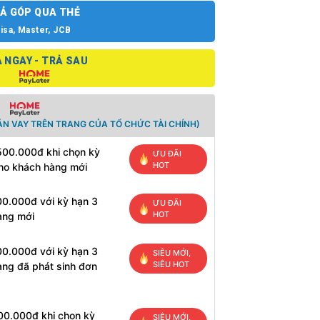
Ả GÓP QUA THẺ
isa, Master, JCB
 NGAY - TRẢ SAU
N VAY TRÊN TRANG CỦA TỔ CHỨC TÀI CHÍNH)
500.000đ khi chọn kỳ
ƯU ĐÃI
HOT
cho khách hàng mới
00.000đ với kỳ hạn 3
ƯU ĐÃI
HOT
àng mới
00.000đ với kỳ hạn 3
SIÊU MỚI,
SIÊU HOT
àng đã phát sinh đơn
00.000đ khi chọn kỳ
SIÊU MỚI,