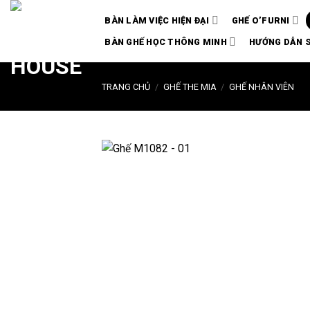
Chuyển
BÀN LÀM VIỆC HIỆN ĐẠI
GHẾ O’FURNI
đến
nội
BÀN GHẾ HỌC THÔNG MINH
HƯỚNG DẪN 
dung
TRANG CHỦ
/
GHẾ THE MIA
/
GHẾ NHÂN VIÊN