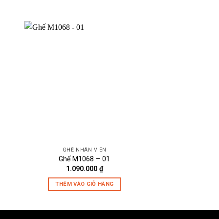
GHẾ NHÂN VIÊN
GHẾ NHÂ
Ghế M1068 – 01
Ghế M108
1.090.000
₫
1.190.
THÊM VÀO GIỎ HÀNG
THÊM VÀO 