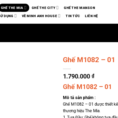
GHẾ THE MIA
GHẾ THE CITY
GHẾ THE MANSON
SỬ DỤNG
VỀ MINH ANH HOUSE
TIN TỨC
LIÊN HỆ
Ghế M1082 – 01
1.790.000
₫
Ghế M1082 – 01
Mô tả sản phẩm :
Ghế M1082 – 01 được thiết kế,
thương hiệu The Mia.
1. Tựa Đầu: Ghế không tựa đầ