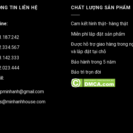
NG TIN LIÊN HỆ
CHẤT LƯỢNG SẢN PHẨM
ine:
Cam kết hình thật- hàng thật
Miễn phí lắp đặt sản phẩm
1.187.242
Được hỗ trợ giao hàng trong n
2.334.567
và lắp đặt tại chỗ
3.142.333
Bảo hành trong 5 năm
2.023.444
Bảo trì trọn đời
l:
upminhanh@gmail.com
es@minhanhhouse.com