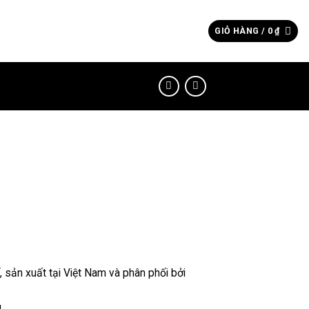
Tìm
GIỎ HÀNG /
0
₫
kiếm:
 sản xuất tại Việt Nam và phân phối bởi
u