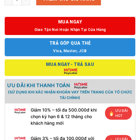
MUA NGAY
Giao Tận Nơi Hoặc Nhận Tại Cửa Hàng
TRẢ GÓP QUA THẺ
Visa, Master, JCB
MUA NGAY - TRẢ SAU
ƯU ĐÃI KHI THANH TOÁN
(SỬ DỤNG KHI XÁC NHẬN KHOẢN VAY TRÊN TRANG CỦA TỔ CHỨC
TÀI CHÍNH)
Giảm 10% – tối đa 500.000đ khi
ƯU ĐÃI
HOT
chọn kỳ hạn 6 & 12 tháng cho
khách hàng mới
Giảm 3% – tối đa 100.000đ với
ƯU ĐÃI