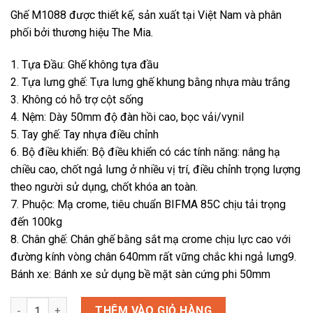
Ghế M1088 được thiết kế, sản xuất tại Việt Nam và phân
phối bởi thương hiệu The Mia.
1. Tựa Đầu: Ghế không tựa đầu
2. Tựa lưng ghế: Tựa lưng ghế khung bằng nhựa màu trắng
3. Không có hỗ trợ cột sống
4. Nệm: Dày 50mm độ đàn hồi cao, bọc vải/vynil
5. Tay ghế: Tay nhựa điều chỉnh
6. Bộ điều khiển: Bộ điều khiển có các tính năng: nâng hạ
chiều cao, chốt ngả lưng ở nhiều vị trí, điều chỉnh trọng lượng
theo người sử dụng, chốt khóa an toàn.
7. Phuộc: Mạ crome, tiêu chuẩn BIFMA 85C chịu tải trọng
đến 100kg
8. Chân ghế: Chân ghế bằng sắt mạ crome chịu lực cao với
đường kính vòng chân 640mm rất vững chắc khi ngả lưng9.
Bánh xe: Bánh xe sử dụng bề mặt sàn cứng phi 50mm
Ghế M1088 số lượng
THÊM VÀO GIỎ HÀNG