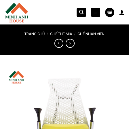
Chuyển
đến
nội
dung
TRANG CHỦ
/
GHẾ THE MIA
/
GHẾ NHÂN VIÊN