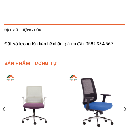
ĐẶT SỐ LƯỢNG LỚN
Đặt số lượng lớn liên hệ nhận giá ưu đãi: 0582.334.567
SẢN PHẨM TƯƠNG TỰ