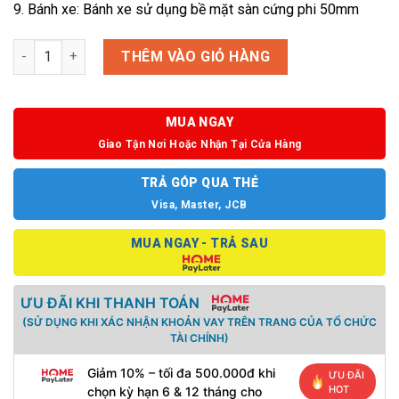
9. Bánh xe: Bánh xe sử dụng bề mặt sàn cứng phi 50mm
Ghế M1085 - 01 số lượng
THÊM VÀO GIỎ HÀNG
MUA NGAY
Giao Tận Nơi Hoặc Nhận Tại Cửa Hàng
TRẢ GÓP QUA THẺ
Visa, Master, JCB
MUA NGAY - TRẢ SAU
ƯU ĐÃI KHI THANH TOÁN
(SỬ DỤNG KHI XÁC NHẬN KHOẢN VAY TRÊN TRANG CỦA TỔ CHỨC
TÀI CHÍNH)
Giảm 10% – tối đa 500.000đ khi
ƯU ĐÃI
HOT
chọn kỳ hạn 6 & 12 tháng cho