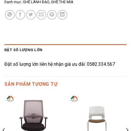
Danh mục:
GHẾ LÃNH ĐẠO
,
GHẾ THE MIA
ĐẶT SỐ LƯỢNG LỚN
Đặt số lượng lớn liên hệ nhận giá ưu đãi: 0582.334.567
SẢN PHẨM TƯƠNG TỰ