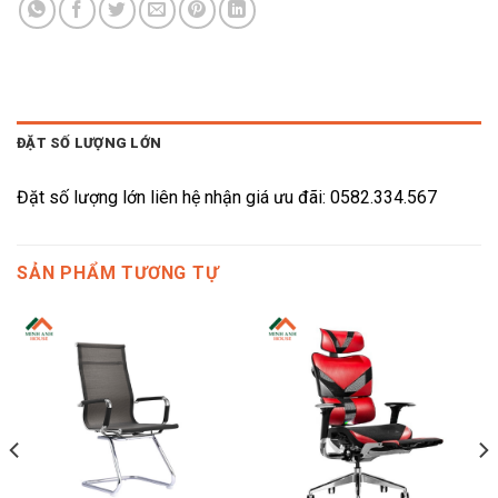
ĐẶT SỐ LƯỢNG LỚN
Đặt số lượng lớn liên hệ nhận giá ưu đãi: 0582.334.567
SẢN PHẨM TƯƠNG TỰ