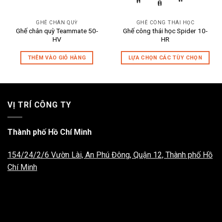
GHẾ CHÂN QUỲ
GHẾ CÔNG THÁI HỌC
Ghế chân quỳ Teammate 50-
Ghế công thái học Spider 10-
HV
HR
THÊM VÀO GIỎ HÀNG
LỰA CHỌN CÁC TÙY CHỌN
Sản
phẩm
này
có
VỊ TRÍ CÔNG TY
nhiều
biến
thể.
Thành phố Hồ Chí Minh
Các
tùy
154/24/2/6 Vườn Lài, An Phú Đông, Quận 12, Thành phố Hồ
chọn
Chí Minh
có
thể
được
chọn
trên