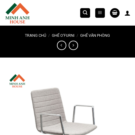
Chuyển
đến
nội
dung
TRANG CHỦ
/
GHẾ O'FURNI
/
GHẾ VĂN PHÒNG