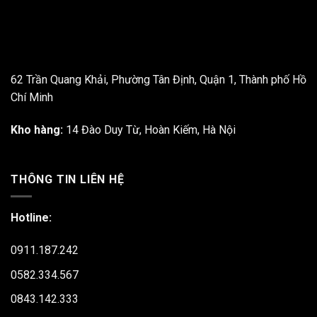
trang
sản
phẩm
62 Trần Quang Khải, Phường Tân Định, Quận 1, Thành phố Hồ
Chí Minh
Kho hàng:
14 Đào Duy Từ, Hoàn Kiếm, Hà Nội
THÔNG TIN LIÊN HỆ
Hotline:
0911.187.242
0582.334.567
0843.142.333