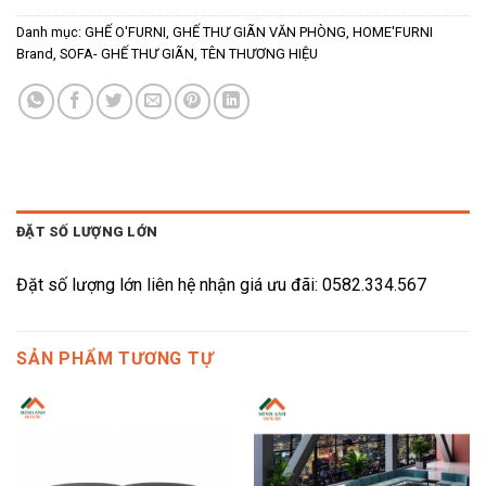
Danh mục:
GHẾ O'FURNI
,
GHẾ THƯ GIÃN VĂN PHÒNG
,
HOME'FURNI
Brand
,
SOFA- GHẾ THƯ GIÃN
,
TÊN THƯƠNG HIỆU
ĐẶT SỐ LƯỢNG LỚN
Đặt số lượng lớn liên hệ nhận giá ưu đãi: 0582.334.567
SẢN PHẨM TƯƠNG TỰ