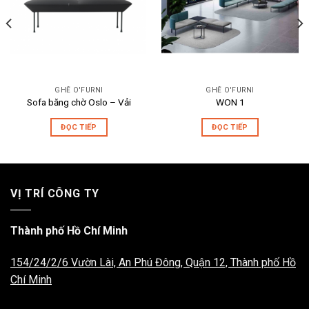
GHẾ O'FURNI
GHẾ O'FURNI
Sofa băng chờ Oslo – Vải
WON 1
ĐỌC TIẾP
ĐỌC TIẾP
VỊ TRÍ CÔNG TY
Thành phố Hồ Chí Minh
154/24/2/6 Vườn Lài, An Phú Đông, Quận 12, Thành phố Hồ
Chí Minh