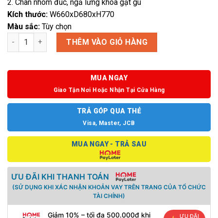
2. Chân nhôm đúc, ngả lưng khóa gật gù
Kích thước:
W660xD680xH770
Màu sắc:
Tùy chọn
Ghế thư giãn Petis Repos số lượng
THÊM VÀO GIỎ HÀNG
MUA NGAY
Giao Tận Nơi Hoặc Nhận Tại Cửa Hàng
TRẢ GÓP QUA THẺ
Visa, Master, JCB
MUA NGAY - TRẢ SAU
ƯU ĐÃI KHI THANH TOÁN
(SỬ DỤNG KHI XÁC NHẬN KHOẢN VAY TRÊN TRANG CỦA TỔ CHỨC
TÀI CHÍNH)
Giảm 10% – tối đa 500.000đ khi
ƯU ĐÃI