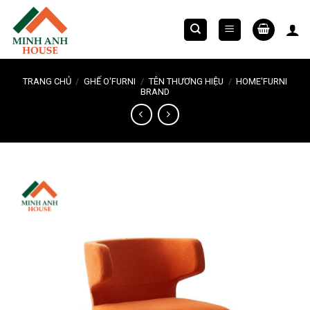
Chuyển
đến
nội
dung
TRANG CHỦ
/
GHẾ O'FURNI
/
TÊN THƯƠNG HIỆU
/
HOME'FURNI
BRAND