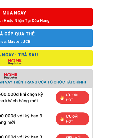
MUA NGAY
ơi Hoặc Nhận Tại Cửa Hàng
Ả GÓP QUA THẺ
isa, Master, JCB
 NGAY - TRẢ SAU
N VAY TRÊN TRANG CỦA TỔ CHỨC TÀI CHÍNH)
500.000đ khi chọn kỳ
ƯU ĐÃI
HOT
cho khách hàng mới
00.000đ với kỳ hạn 3
ƯU ĐÃI
HOT
àng mới
00.000đ với kỳ hạn 3
SIÊU MỚI,