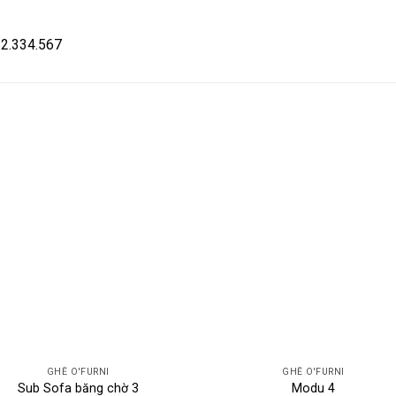
582.334.567
GHẾ O'FURNI
GHẾ O'FURNI
Sub Sofa băng chờ 3
Modu 4