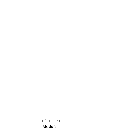
GHẾ O'FURNI
GHẾ O'
Modu 3
Sofa băng