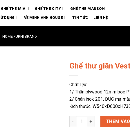
GHẾ THE MIA
GHẾ THE CITY
GHẾ THE MANSON
SỬ DỤNG
VỀ MINH ANH HOUSE
TIN TỨC
LIÊN HỆ
/
HOME'FURNI BRAND
Ghế thư giãn Ves
Chất liệu:
1/ Thân plywood 12mm bọc 
2/ Chân inok 201, ĐÚC mạ mà
Kích thước: W540xD600xH73
Ghế thư giãn Vesta 27Q số lượ
THÊM VÀO