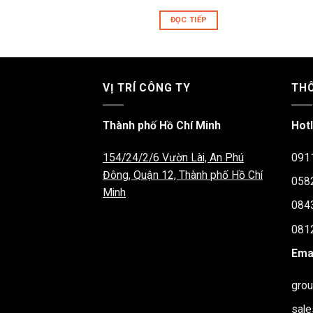
ĐỌC TIẾP
VỊ TRÍ CÔNG TY
THÔ
Thành phố Hồ Chí Minh
Hotl
154/24/2/6 Vườn Lài, An Phú
091
Đông, Quận 12, Thành phố Hồ Chí
058
Minh
084
081
Emai
gro
sal