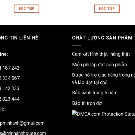
ĐỌC TIẾP
ĐỌC TIẾP
NG TIN LIÊN HỆ
CHẤT LƯỢNG SẢN PHẨM
ine:
Cam kết hình thật- hàng thật
Miễn phí lắp đặt sản phẩm
1.187.242
Được hỗ trợ giao hàng trong n
2.334.567
và lắp đặt tại chỗ
3.142.333
Bảo hành trong 5 năm
2.023.444
Bảo trì trọn đời
l:
upminhanh@gmail.com
es@minhanhhouse.com