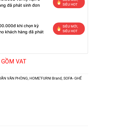
SIÊU HOT
àng đã phát sinh đơn
00.000đ khi chọn kỳ
SIÊU MỚI,
SIÊU HOT
cho khách hàng đã phát
 GỒM VAT
GIÃN VĂN PHÒNG
,
HOME'FURNI Brand
,
SOFA- GHẾ