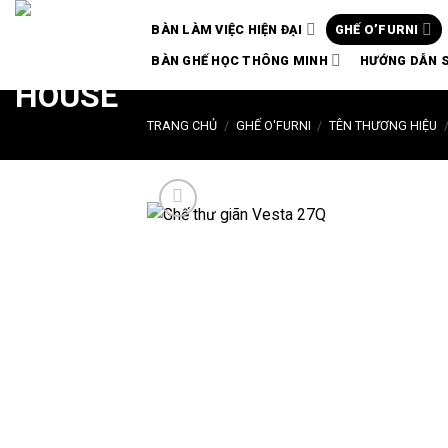
Chuyển
BÀN LÀM VIỆC HIỆN ĐẠI
GHẾ O’FURNI
đến
nội
BÀN GHẾ HỌC THÔNG MINH
HƯỚNG DẪN 
dung
TRANG CHỦ
/
GHẾ O'FURNI
/
TÊN THƯƠNG HIỆU