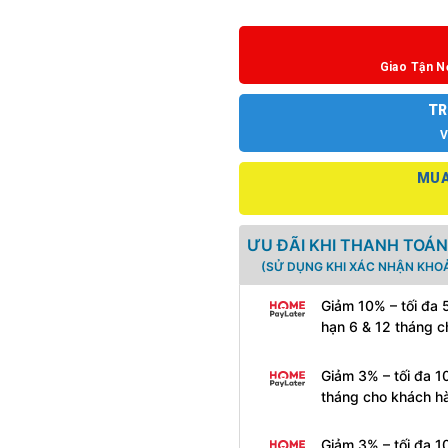
Giao Tận N
TR
V
MUA
ƯU ĐÃI KHI THANH TOÁN
(SỬ DỤNG KHI XÁC NHẬN KHOẢ
Giảm 10% – tối đa 
hạn 6 & 12 tháng 
Giảm 3% – tối đa 1
tháng cho khách h
Giảm 3% – tối đa 1