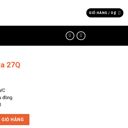
Tìm
GIỎ HÀNG /
0
₫
kiếm:
ta 27Q
PVC
u đồng.
0
ng
 GIỎ HÀNG