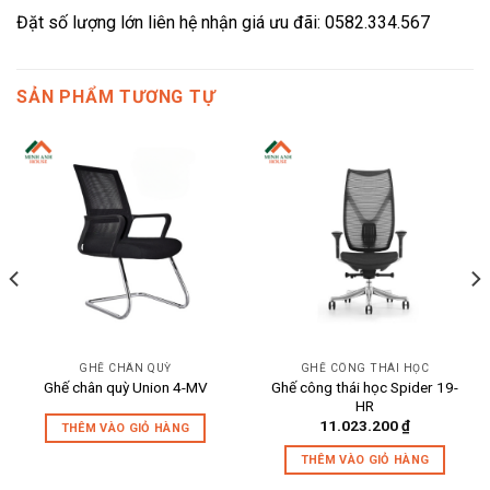
Đặt số lượng lớn liên hệ nhận giá ưu đãi: 0582.334.567
SẢN PHẨM TƯƠNG TỰ
GHẾ CHÂN QUỲ
GHẾ CÔNG THÁI HỌC
Ghế công thái học Spider 19-
Ghế chân quỳ Union 4-MV
HR
11.023.200
₫
THÊM VÀO GIỎ HÀNG
THÊM VÀO GIỎ HÀNG