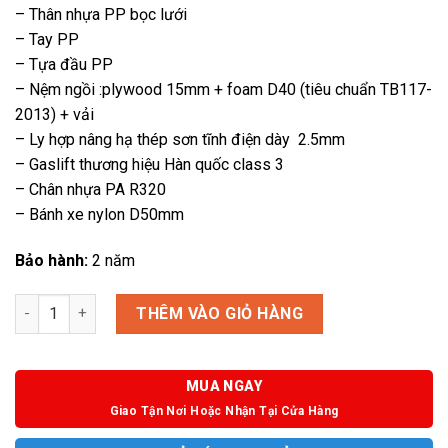
– Thân nhựa PP bọc lưới
– Tay PP
– Tựa đầu PP
– Nệm ngồi :plywood 15mm + foam D40 (tiêu chuẩn TB117-
2013) + vải
– Ly hợp nâng hạ thép sơn tĩnh điện dày 2.5mm
– Gaslift thương hiệu Hàn quốc class 3
– Chân nhựa PA R320
– Bánh xe nylon D50mm
Bảo hành:
2 năm
Ghế văn phòng Union 32-HE số lượng
THÊM VÀO GIỎ HÀNG
MUA NGAY
Giao Tận Nơi Hoặc Nhận Tại Cửa Hàng