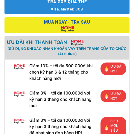
TRẢ GÓP QUA THẺ
Visa, Master, JCB
MUA NGAY - TRẢ SAU
ƯU ĐÃI KHI THANH TOÁN
(SỬ DỤNG KHI XÁC NHẬN KHOẢN VAY TRÊN TRANG CỦA TỔ CHỨC
TÀI CHÍNH)
Giảm 10% – tối đa 500.000đ khi
ƯU ĐÃI
HOT
chọn kỳ hạn 6 & 12 tháng cho
khách hàng mới
Giảm 3% – tối đa 100.000đ với
ƯU ĐÃI
HOT
kỳ hạn 3 tháng cho khách hàng
mới
Giảm 3% – tối đa 100.000đ với
SIÊU
MỚI,
kỳ hạn 3 tháng cho khách hàng
SIÊU
đã phát sinh đơn hàng HPL