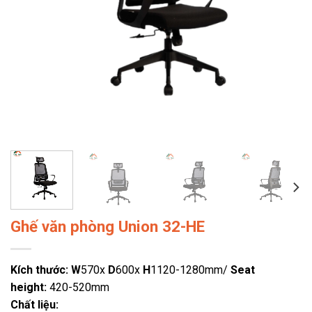
Ghế văn phòng Union 32-HE
Kích thước:
W
570x
D
600x
H
1120-1280mm/
Seat
height:
420-520mm
Chất liệu: