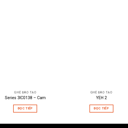
GHẾ ĐÀO TẠO
GHẾ ĐÀO TẠO
Series 3IC0138 – Cam
YEH 2
ĐỌC TIẾP
ĐỌC TIẾP