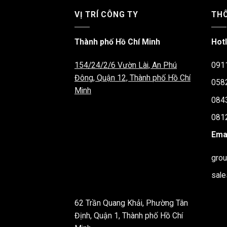
VỊ TRÍ CÔNG TY
THÔ
Thành phố Hồ Chí Minh
Hotl
154/24/2/6 Vườn Lài, An Phú
091
Đông, Quận 12, Thành phố Hồ Chí
058
Minh
084
081
Emai
gro
sal
62 Trần Quang Khải, Phường Tân
Định, Quận 1, Thành phố Hồ Chí