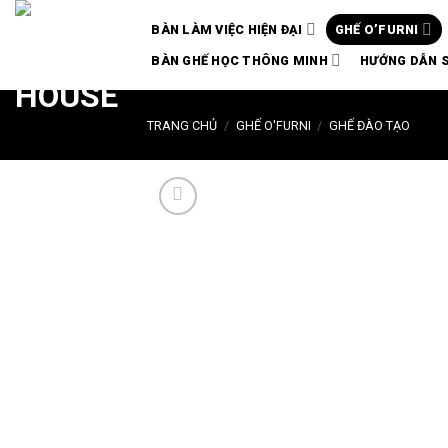
Chuyển
BÀN LÀM VIỆC HIỆN ĐẠI
GHẾ O’FURNI
đến
nội
BÀN GHẾ HỌC THÔNG MINH
HƯỚNG DẪN 
dung
TRANG CHỦ
/
GHẾ O'FURNI
/
GHẾ ĐÀO TẠO