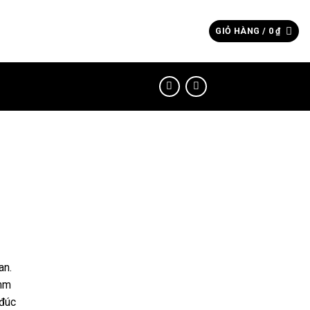
Tìm
GIỎ HÀNG /
0
₫
kiếm:
an.
2mm
 đúc