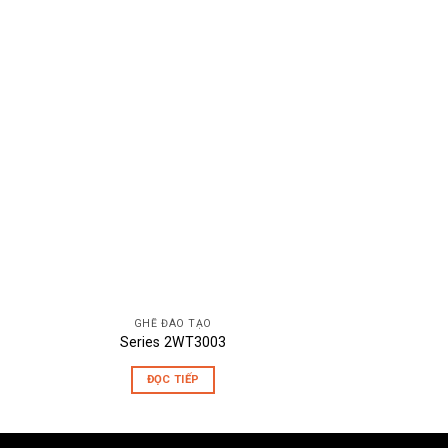
GHẾ ĐÀO TẠO
BÀN LÀM VIỆC
Series 2WT3003
YEH
ĐỌC TIẾP
ĐỌC T