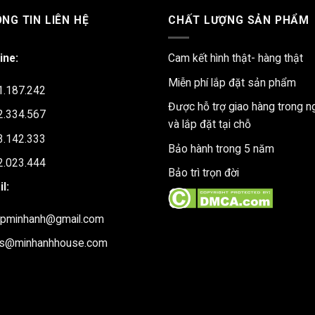
NG TIN LIÊN HỆ
CHẤT LƯỢNG SẢN PHẨM
ine:
Cam kết hình thật- hàng thật
Miễn phí lắp đặt sản phẩm
1.187.242
Được hỗ trợ giao hàng trong n
2.334.567
và lắp đặt tại chỗ
3.142.333
Bảo hành trong 5 năm
2.023.444
Bảo trì trọn đời
l:
upminhanh@gmail.com
es@minhanhhouse.com