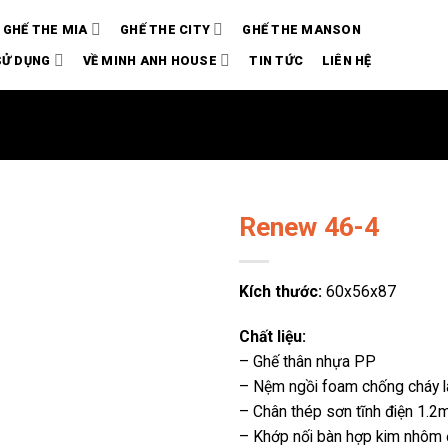
GHẾ THE MIA
GHẾ THE CITY
GHẾ THE MANSON
SỬ DỤNG
VỀ MINH ANH HOUSE
TIN TỨC
LIÊN HỆ
Renew 46-4
Kích thước:
60x56x87
Chất liệu:
– Ghế thân nhựa PP
– Nệm ngồi foam chống cháy l
– Chân thép sơn tĩnh điện 1.
– Khớp nối bàn hợp kim nhôm