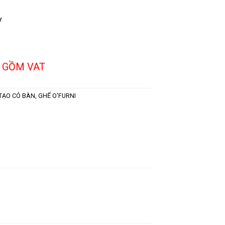
y
 GỒM VAT
TẠO CÓ BÀN
,
GHẾ O'FURNI