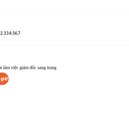
582.334.567
giá!