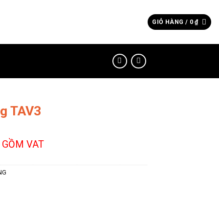
Tìm
GIỎ HÀNG /
0
₫
kiếm:
ng TAV3
 GỒM VAT
NG