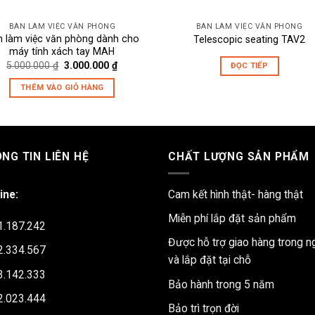
BÀN LÀM VIỆC VĂN PHÒNG
BÀN LÀM VIỆC VĂN PHÒNG
n làm việc văn phòng dành cho
Telescopic seating TAV2
máy tính xách tay MAH
Giá
Giá
5.000.000
₫
3.000.000
₫
ĐỌC TIẾP
gốc
hiện
là:
tại
THÊM VÀO GIỎ HÀNG
5.000.000 ₫.
là:
3.000.000 ₫.
NG TIN LIÊN HỆ
CHẤT LƯỢNG SẢN PHẨM
ine:
Cam kết hình thật- hàng thật
Miễn phí lắp đặt sản phẩm
1.187.242
Được hỗ trợ giao hàng trong n
2.334.567
và lắp đặt tại chỗ
3.142.333
Bảo hành trong 5 năm
2.023.444
Bảo trì trọn đời