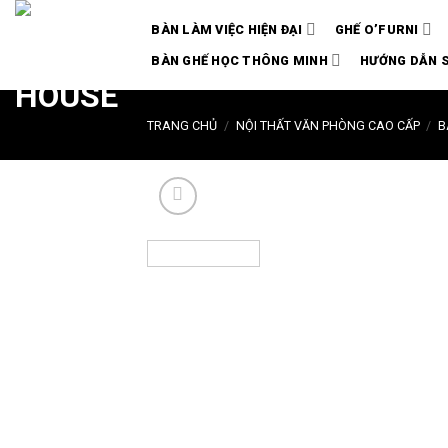
Chuyển
BÀN LÀM VIỆC HIỆN ĐẠI
GHẾ O’FURNI
đến
nội
BÀN GHẾ HỌC THÔNG MINH
HƯỚNG DẪN 
dung
TRANG CHỦ
/
NỘI THẤT VĂN PHÒNG CAO CẤP
/
B