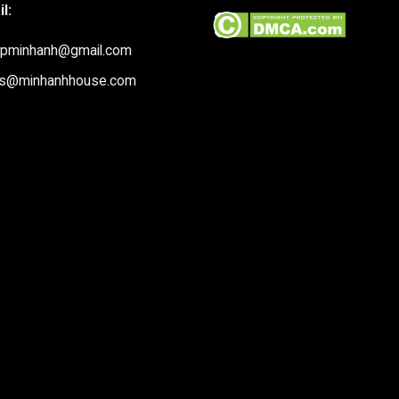
l:
upminhanh@gmail.com
es@minhanhhouse.com