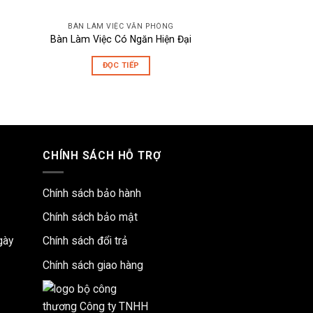
BÀN LÀM VIỆC VĂN PHÒNG
BÀN LÀM VIỆC
Bàn Làm Việc Có Ngăn Hiện Đại
Ghế phòng 
ĐỌC TIẾP
ĐỌC T
CHÍNH SÁCH HỖ TRỢ
Chính sách bảo hành
Chính sách bảo mật
gày
Chính sách đổi trả
Chính sách giao hàng