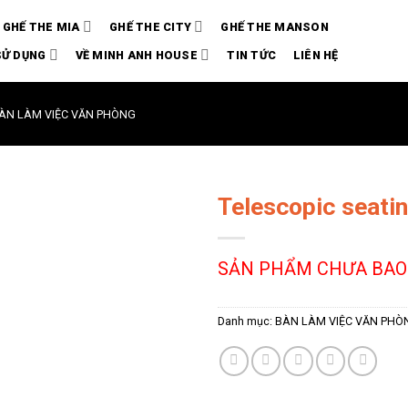
GHẾ THE MIA
GHẾ THE CITY
GHẾ THE MANSON
SỬ DỤNG
VỀ MINH ANH HOUSE
TIN TỨC
LIÊN HỆ
ÀN LÀM VIỆC VĂN PHÒNG
Telescopic seati
SẢN PHẨM CHƯA BAO
Danh mục:
BÀN LÀM VIỆC VĂN PHÒ