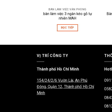
BÀN LÀM VIỆC VĂN PHÒNG
bàn làm việc 3 ngăn kéo gỗ tự
Bà
nhiên MAH
ĐỌC TIẾP
VỊ TRÍ CÔNG TY
THÔ
Thành phố Hồ Chí Minh
Hotl
154/24/2/6 Vườn Lài, An Phú
091
Đông, Quận 12, Thành phố Hồ Chí
058
Minh
084
081