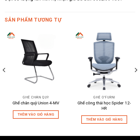
SẢN PHẨM TƯƠNG TỰ
GHẾ CHÂN QUỲ
GHẾ O'FURNI
Ghế công thái học Spider 12-
Ghế chân quỳ Union 4-MV
HR
THÊM VÀO GIỎ HÀNG
THÊM VÀO GIỎ HÀNG