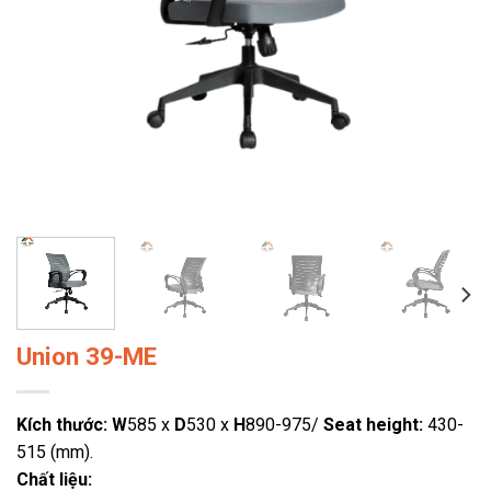
Union 39-ME
Kích thước: W
585 x
D
530 x
H
890-975/
Seat height:
430-
515 (mm).
Chất liệu: