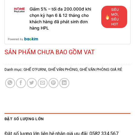
Giảm 5% – tối đa 200.000đ khi
SIÊU
MỚI,
chọn kỳ hạn 6 & 12 tháng cho
SIÊU
khách hàng đã phát sinh đơn
HOT
hàng HPL
Powered by
SẢN PHẨM CHƯA BAO GỒM VAT
Danh mục:
GHẾ O'FURNI
,
GHẾ VĂN PHÒNG
,
GHẾ VĂN PHÒNG GIÁ RẺ
ĐẶT SỐ LƯỢNG LỚN
Đặt số lượng lớn liên hệ nhận giá ưu đãi: 0582.334.567