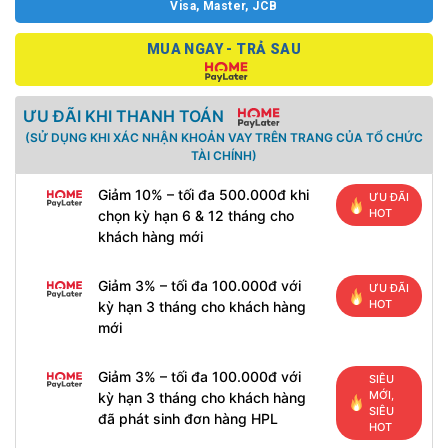
Visa, Master, JCB
MUA NGAY - TRẢ SAU
ƯU ĐÃI KHI THANH TOÁN
(SỬ DỤNG KHI XÁC NHẬN KHOẢN VAY TRÊN TRANG CỦA TỔ CHỨC
TÀI CHÍNH)
Giảm 10% – tối đa 500.000đ khi
ƯU ĐÃI
HOT
chọn kỳ hạn 6 & 12 tháng cho
khách hàng mới
Giảm 3% – tối đa 100.000đ với
ƯU ĐÃI
HOT
kỳ hạn 3 tháng cho khách hàng
mới
Giảm 3% – tối đa 100.000đ với
SIÊU
MỚI,
kỳ hạn 3 tháng cho khách hàng
SIÊU
đã phát sinh đơn hàng HPL
HOT