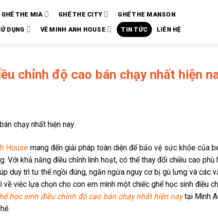
GHẾ THE MIA
GHẾ THE CITY
GHẾ THE MANSON
SỬ DỤNG
VỀ MINH ANH HOUSE
TIN TỨC
LIÊN HỆ
iều chỉnh độ cao bán chạy nhất hiện n
nh House
mang đến giải pháp toàn diện để bảo vệ sức khỏe của b
ng. Với khả năng điều chỉnh linh hoạt, có thể thay đổi chiều cao phù
giúp duy trì tư thế ngồi đúng, ngăn ngừa nguy cơ bị gù lưng và các 
ì về việc lựa chọn cho con em mình một chiếc ghế học sinh điều c
ghế học sinh điều chỉnh độ cao bán chạy nhất hiện nay
tại Minh 
hé.