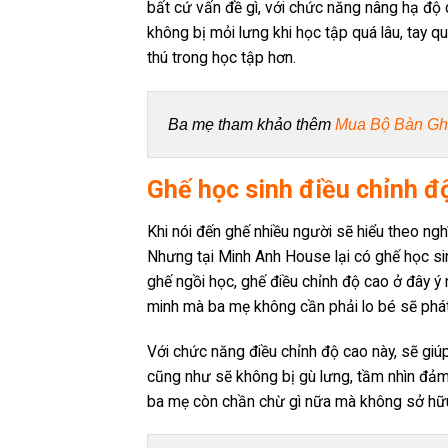
bất cứ vấn đề gì, với chức năng nâng hạ độ
không bị mỏi lưng khi học tập quá lâu, tay 
thú trong học tập hơn.
Ba mẹ tham khảo thêm 
Mua Bộ Bàn Gh
Ghế học sinh điều chỉnh đ
Khi nói đến ghế nhiều người sẽ hiểu theo ng
Nhưng tại Minh Anh House lại có ghế học sin
ghế ngồi học, ghế điều chỉnh độ cao ở đây ý 
minh mà ba mẹ không cần phải lo bé sẽ phát t
Với chức năng điều chỉnh độ cao này, sẽ giúp
cũng như sẽ không bị gù lưng, tầm nhìn đảm 
ba mẹ còn chần chừ gì nữa mà không sở hữu 