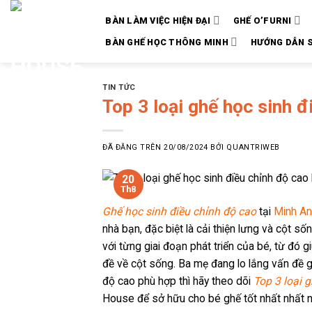
Chuyển
BÀN LÀM VIỆC HIỆN ĐẠI
GHẾ O’FURNI
đến
nội
BÀN GHẾ HỌC THÔNG MINH
HƯỚNG DẪN 
dung
TIN TỨC
Top 3 loại ghế học sinh đ
ĐÃ ĐĂNG TRÊN
20/08/2024
BỞI
QUANTRIWEB
20
Th8
Ghế học sinh điều chỉnh độ cao
tại
Minh A
nhà bạn, đặc biệt là cải thiện lưng và cột số
với từng giai đoạn phát triển của bé, từ đó 
đề về cột sống. Ba mẹ đang lo lắng vấn đề g
độ cao phù hợp thì hãy theo dõi
Top 3 loại 
House để sở hữu cho bé ghế tốt nhất nhất n