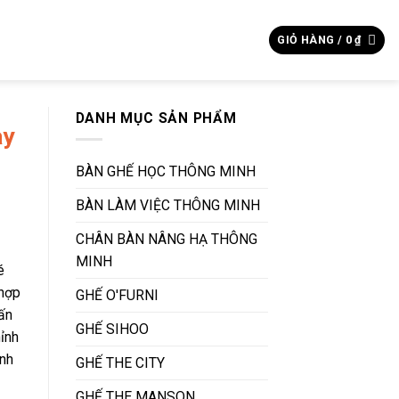
Tìm
GIỎ HÀNG /
0
₫
kiếm:
DANH MỤC SẢN PHẨM
ay
BÀN GHẾ HỌC THÔNG MINH
BÀN LÀM VIỆC THÔNG MINH
CHÂN BÀN NÂNG HẠ THÔNG
MINH
é
 hợp
GHẾ O'FURNI
vấn
GHẾ SIHOO
hỉnh
Anh
GHẾ THE CITY
GHẾ THE MANSON