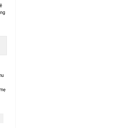
ệ
úng
hu
 mẹ