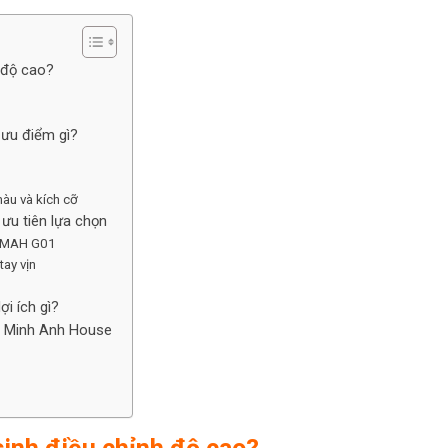
 độ cao?
 ưu điểm gì?
àu và kích cỡ
ưu tiên lựa chọn
ịn MAH G01
tay vịn
i ích gì?
i Minh Anh House