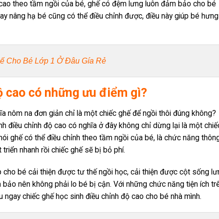
 cao theo tầm ngồi của bé, ghế có đệm lưng luôn đảm bảo cho bé
quay nâng hạ bé cũng có thể điều chỉnh được, điều này giúp bé hưng
ế Cho Bé Lớp 1 Ở Đâu Gía Rẻ
ộ cao có những ưu điểm gì?
hĩa nôm na đơn giản chỉ là một chiếc ghế để ngồi thôi đúng không?
h điều chỉnh độ cao có nghĩa ở đây không chỉ dừng lại là một chiế
nói ghế có thể điều chỉnh theo tầm ngồi của bé, là chức năng thôn
riển nhanh rồi chiếc ghế sẽ bị bỏ phí.
 cho bé cải thiện được tư thế ngồi học, cải thiện được cột sống l
bảo nên không phải lo bé bị cận. Với những chức năng tiện ích tr
ngay chiếc ghế học sinh điều chỉnh độ cao cho bé nhà mình.