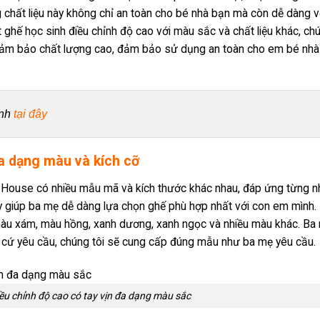
 chất liệu này không chỉ an toàn cho bé nhà bạn mà còn dễ dàng v
t ghế học sinh điều chỉnh độ cao với màu sắc và chất liệu khác, ch
đảm bảo chất lượng cao, đảm bảo sử dụng an toàn cho em bé nhà
nh 
tại đây
a dạng màu và kích cỡ
h House có nhiều mẫu mã và kích thước khác nhau, đáp ứng từng n
y giúp ba mẹ dễ dàng lựa chọn ghế phù hợp nhất với con em mình.
u xám, màu hồng, xanh dương, xanh ngọc và nhiều màu khác. Ba
cứ yêu cầu, chúng tôi sẽ cung cấp đúng mẫu như ba mẹ yêu cầu.
ều chỉnh độ cao có tay vịn đa dạng màu sắc