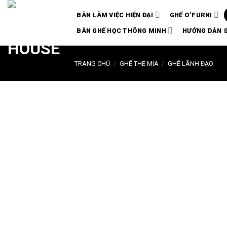
Chuyển
BÀN LÀM VIỆC HIỆN ĐẠI
GHẾ O’FURNI
đến
nội
BÀN GHẾ HỌC THÔNG MINH
HƯỚNG DẪN 
dung
TRANG CHỦ
/
GHẾ THE MIA
/
GHẾ LÃNH ĐẠO