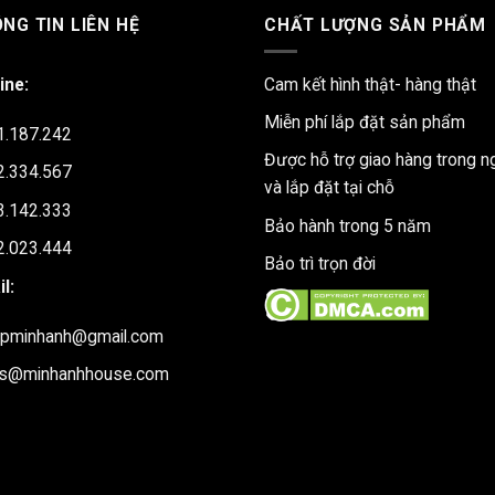
NG TIN LIÊN HỆ
CHẤT LƯỢNG SẢN PHẨM
ine:
Cam kết hình thật- hàng thật
Miễn phí lắp đặt sản phẩm
1.187.242
Được hỗ trợ giao hàng trong n
2.334.567
và lắp đặt tại chỗ
3.142.333
Bảo hành trong 5 năm
2.023.444
Bảo trì trọn đời
l:
upminhanh@gmail.com
es@minhanhhouse.com