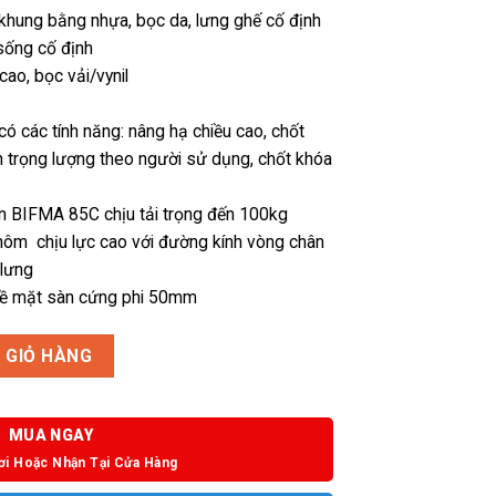
 khung bằng nhựa, bọc da, lưng ghế cố định
 sống cố định
ao, bọc vải/vynil
 có các tính năng: nâng hạ chiều cao, chốt
ỉnh trọng lượng theo người sử dụng, chốt khóa
ẩn BIFMA 85C chịu tải trọng đến 100kg
hôm chịu lực cao với đường kính vòng chân
 lưng
bề mặt sàn cứng phi 50mm
 GIỎ HÀNG
MUA NGAY
ơi Hoặc Nhận Tại Cửa Hàng