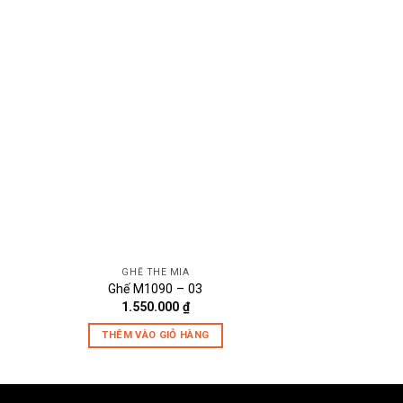
GHẾ THE MIA
GHẾ NHÂ
Ghế M1090 – 03
Ghế M106
1.550.000
₫
1.090.
THÊM VÀO GIỎ HÀNG
THÊM VÀO 