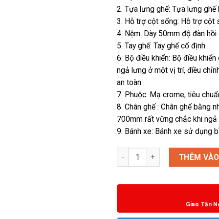
2. Tựa lưng ghế: Tựa lưng ghế
3. Hỗ trợ cột sống: Hỗ trợ cột
4. Nệm: Dày 50mm độ đàn hồi c
5. Tay ghế: Tay ghế cố định
6. Bộ điều khiển: Bộ điều khiển
ngả lưng ở một vị trí, điều ch
an toàn
7. Phuộc: Mạ crome, tiêu chu
8. Chân ghế : Chân ghế bằng n
700mm rất vững chắc khi ngả
9. Bánh xe: Bánh xe sử dụng 
Ghế M1069 - 01 số lượng
THÊM VÀO
Giao Tận N