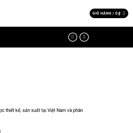
Tìm
GIỎ HÀNG /
0
₫
kiếm:
 thiết kế, sản xuất tại Việt Nam và phân
u