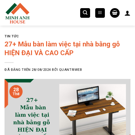
Chuyển
đến
nội
dung
TIN TỨC
27+ Mẫu bàn làm việc tại nhà bằng gỗ
HIỆN ĐẠI VÀ CAO CẤP
ĐÃ ĐĂNG TRÊN
28/08/2024
BỞI
QUANTRIWEB
28
Th8